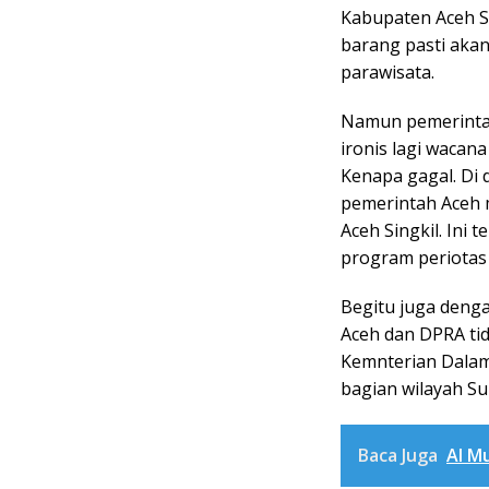
Kabupaten Aceh Si
barang pasti akan 
parawisata.
Namun pemerintah
ironis lagi wacan
Kenapa gagal. Di
pemerintah Aceh 
Aceh Singkil. Ini 
program periotas 
Begitu juga deng
Aceh dan DPRA tid
Kemnterian Dalam
bagian wilayah Su
Baca Juga
Al M