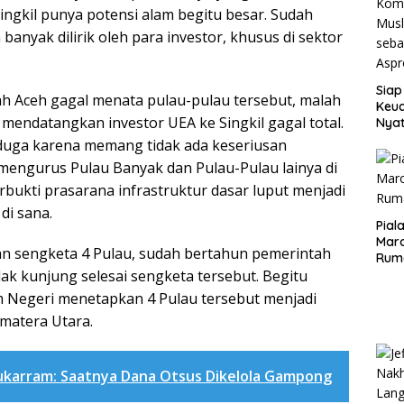
ngkil punya potensi alam begitu besar. Sudah
banyak dilirik oleh para investor, khusus di sektor
Siap
 Aceh gagal menata pulau-pulau tersebut, malah
Keuc
a mendatangkan investor UEA ke Singkil gagal total.
Nya
seba
 duga karena memang tidak ada keseriusan
Aspr
mengurus Pulau Banyak dan Pulau-Pulau lainya di
terbukti prasarana infrastruktur dasar luput menjadi
di sana.
Pial
Maro
an sengketa 4 Pulau, sudah bertahun pemerintah
Rum
ak kunjung selesai sengketa tersebut. Begitu
 Negeri menetapkan 4 Pulau tersebut menjadi
matera Utara.
ukarram: Saatnya Dana Otsus Dikelola Gampong