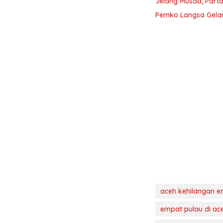
Jelang Musda, Parta
Pemko Langsa Gelar
aceh kehilangan e
empat pulau di ac