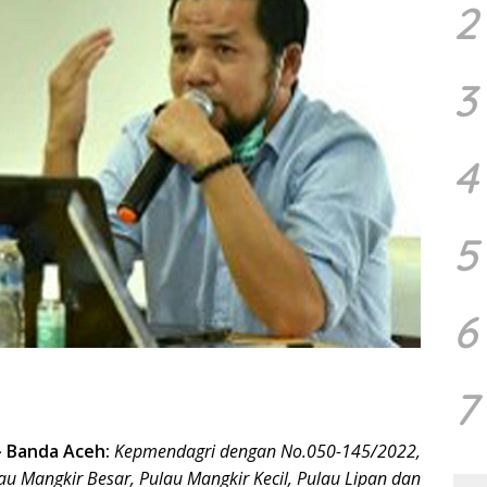
2
3
4
5
6
7
–
Banda Aceh:
Kepmendagri dengan No.050-145/2022,
u Mangkir Besar, Pulau Mangkir Kecil, Pulau Lipan dan