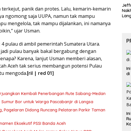
Jeff
terkejut, panik dan protes. Lalu, kemarin-kemarin
Nak
ya ngomong saja UUPA, namun tak mampu
Lan
pu mengelola, tak mampu dijalankan, ini namanya
bikin,” ujar Usman.
P
ni 4 pulau di ambil pemerintah Sumatera Utara.
 jadi pulau banyak bakal bergabung dengan
Kenapa? Karena, lanjut Usman memberi alasan,
h Aceh tak serius membangun potensi Pulau
In
tu mengoda.
[ril | red 01]
di
erjuangkan Kembali Penerbangan Rute Sabang-Medan
ik Sumur Bor untuk Warga Pascabanjir di Langsa
ng, Pagelaran Didong Runcang Pelataran Parkir Taman
In
Ru
rnamen Eksekutif PSSI Banda Aceh
Ka
B