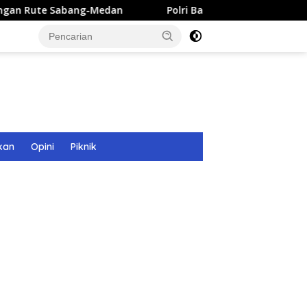
ng-Medan
Polri Bangun 40 Titik Sumur Bor untuk Warga 
kan
Opini
Piknik