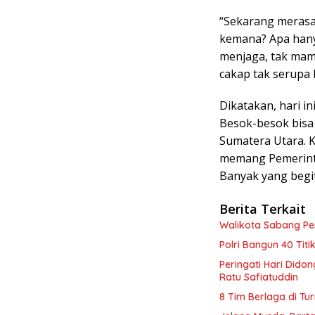
“Sekarang merasa 
kemana? Apa han
menjaga, tak mam
cakap tak serupa 
Dikatakan, hari i
Besok-besok bisa
Sumatera Utara. 
memang Pemerinta
Banyak yang begi
Berita Terkait
Walikota Sabang P
Polri Bangun 40 Tit
Peringati Hari Dido
Ratu Safiatuddin
8 Tim Berlaga di Tu