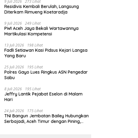
9 Juli 2026
273 Lihat
Residivis Kembali Berulah, Langsung
Diterkam Rimueng Koetaradja
9 Juli 2026
249 Lihat
PWI Aceh Jaya Bekali Wartawannya
Martikulasi Kompetensi
13 Juli 2026
198 Lihat
Fadli Setiawan Kasi Pidsus Kejari Langsa
Yang Baru
25 Juli 2026
195 Lihat
Polres Gayo Lues Ringkus ASN Pengedar
Sabu
8 Juli 2026
195 Lihat
Jeffry Lantik Pejabat Eselon di Malam
Hari
24 Juli 2026
175 Lihat
TNI Bangun Jembatan Bailey Hubungkan
Serbajadi, Aceh Timur dengan Pining,
Gayo Lues