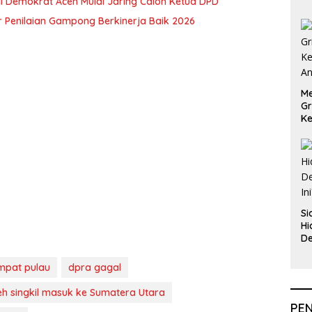
i Demokrat Aceh Mulai Jaring Calon Ketua DPD
 Penilaian Gampong Berkinerja Baik 2026
Me
Gr
Ke
An
Si
Hi
De
In
mpat pulau
dpra gagal
eh singkil masuk ke Sumatera Utara
PE