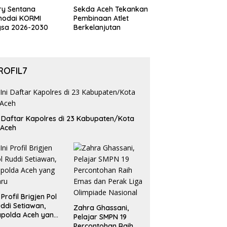
ry Sentana
Sekda Aceh Tekankan
hodai KORMI
Pembinaan Atlet
gsa 2026-2030
Berkelanjutan
ROFIL7
i Daftar Kapolres di 23 Kabupaten/Kota
 Aceh
i Profil Brigjen Pol
ddi Setiawan,
Zahra Ghassani,
polda Aceh yang
Pelajar SMPN 19
aru
Percontohan Raih