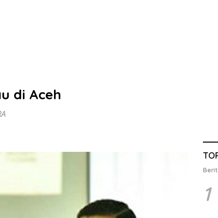
u di Aceh
RA
TO
Berit
1