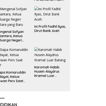
Emas dan Perak
Liga Olimpiade
Nasional
Ini Profil Fadhil Ilyas,
Dirut Bank Aceh
ngenal Sofyan
iantara, Ketua
luarga Negeri
tara yang Baru
Karomah Habib
Husein Alaydrus
apa Komaruddin
Kramat Luar
dayat, Ketua
Batang
wan Pers Saat
i?
NDIDIKAN