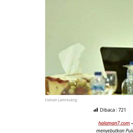
Usman Lamreueng
Dibaca :
721
halaman7.com
menyebutkan Pula