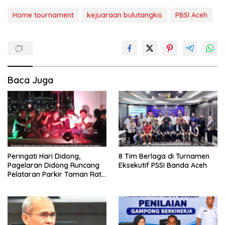
Home tournament
kejuaraan bulutangkis
PBSI Aceh
Baca Juga
Peringati Hari Didong,
8 Tim Berlaga di Turnamen
Pagelaran Didong Runcang
Eksekutif PSSI Banda Aceh
Pelataran Parkir Taman Ratu
Safiatuddin