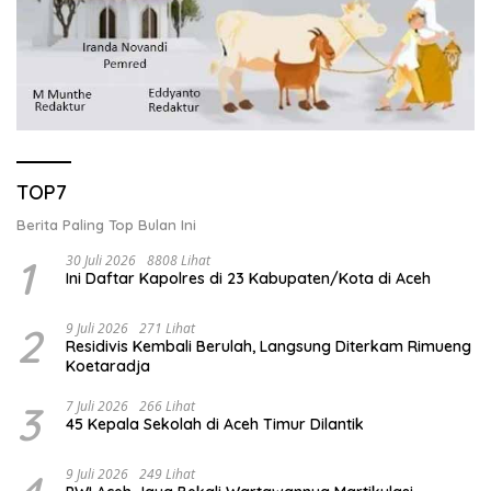
TOP7
Berita Paling Top Bulan Ini
1
30 Juli 2026
8808 Lihat
Ini Daftar Kapolres di 23 Kabupaten/Kota di Aceh
2
9 Juli 2026
271 Lihat
Residivis Kembali Berulah, Langsung Diterkam Rimueng
Koetaradja
3
7 Juli 2026
266 Lihat
45 Kepala Sekolah di Aceh Timur Dilantik
9 Juli 2026
249 Lihat