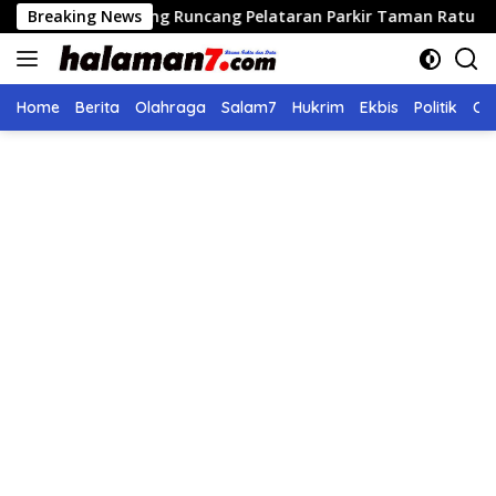
Langsung
dong Runcang Pelataran Parkir Taman Ratu Safiatuddin
Breaking News
ke
konten
Home
Berita
Olahraga
Salam7
Hukrim
Ekbis
Politik
Ol