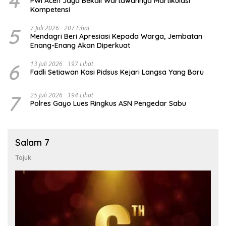
4
PWI Aceh Jaya Bekali Wartawannya Martikulasi
Kompetensi
5
7 Juli 2026
207 Lihat
Mendagri Beri Apresiasi Kepada Warga, Jembatan
Enang-Enang Akan Diperkuat
6
13 Juli 2026
197 Lihat
Fadli Setiawan Kasi Pidsus Kejari Langsa Yang Baru
7
25 Juli 2026
194 Lihat
Polres Gayo Lues Ringkus ASN Pengedar Sabu
Salam 7
Tajuk