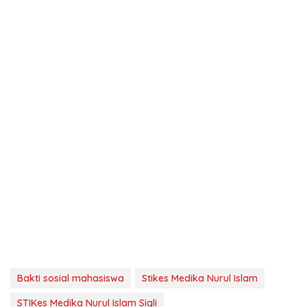
Bakti sosial mahasiswa
Stikes Medika Nurul Islam
STIKes Medika Nurul Islam Sigli