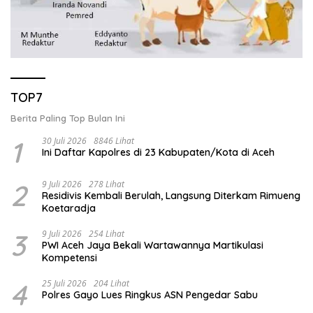
TOP7
Berita Paling Top Bulan Ini
1
30 Juli 2026
8846 Lihat
Ini Daftar Kapolres di 23 Kabupaten/Kota di Aceh
2
9 Juli 2026
278 Lihat
Residivis Kembali Berulah, Langsung Diterkam Rimueng
Koetaradja
3
9 Juli 2026
254 Lihat
PWI Aceh Jaya Bekali Wartawannya Martikulasi
Kompetensi
4
25 Juli 2026
204 Lihat
Polres Gayo Lues Ringkus ASN Pengedar Sabu