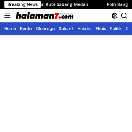
Langsung
an Rute Sabang-Medan
Breaking News
Polri Bangun 40 Titik Sumur Bor
ke
konten
Home
Berita
Olahraga
Salam7
Hukrim
Ekbis
Politik
Ol