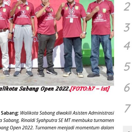
2
3
4
5
6
7
–
Sabang:
Walikota Sabang diwakili Asisten Administrasi
 Sabang, Rinaldi Syahputra SE MT membuka turnamen
Sabang Open 2022. Turnamen menjadi momentum dalam