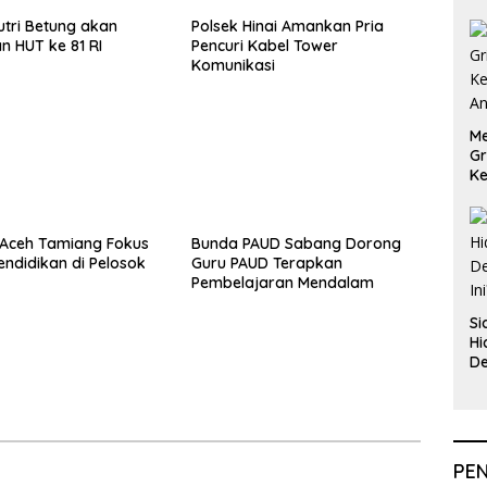
tri Betung akan
Polsek Hinai Amankan Pria
n HUT ke 81 RI
Pencuri Kabel Tower
Komunikasi
Me
Gr
Ke
An
Aceh Tamiang Fokus
Bunda PAUD Sabang Dorong
endidikan di Pelosok
Guru PAUD Terapkan
Pembelajaran Mendalam
Si
Hi
De
In
PE