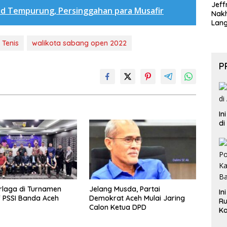
Jeff
id Tempurung, Persinggahan para Musafir
Nak
Lan
Tenis
walikota sabang open 2022
P
In
di
rlaga di Turnamen
Jelang Musda, Partai
In
f PSSI Banda Aceh
Demokrat Aceh Mulai Jaring
Ru
Calon Ketua DPD
Ka
B