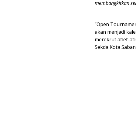
membangkitkan sem
“Open Tournament
akan menjadi kal
merekrut atlet-at
Sekda Kota Sabang