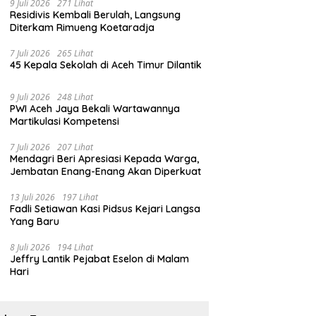
9 Juli 2026
271 Lihat
Residivis Kembali Berulah, Langsung
Diterkam Rimueng Koetaradja
7 Juli 2026
265 Lihat
45 Kepala Sekolah di Aceh Timur Dilantik
9 Juli 2026
248 Lihat
PWI Aceh Jaya Bekali Wartawannya
Martikulasi Kompetensi
7 Juli 2026
207 Lihat
Mendagri Beri Apresiasi Kepada Warga,
Jembatan Enang-Enang Akan Diperkuat
13 Juli 2026
197 Lihat
Fadli Setiawan Kasi Pidsus Kejari Langsa
Yang Baru
8 Juli 2026
194 Lihat
Jeffry Lantik Pejabat Eselon di Malam
Hari