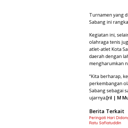
Turnamen yang di
Sabang ini rangk
Kegiatan ini, sel
olahraga tenis j
atlet-atlet Kota 
daerah dengan lah
mengharumkan nam
“Kita berharap, k
perkembangan ola
Sabang sebagai sa
ujarnya.
[ril | M 
Berita Terkait
Peringati Hari Dido
Ratu Safiatuddin