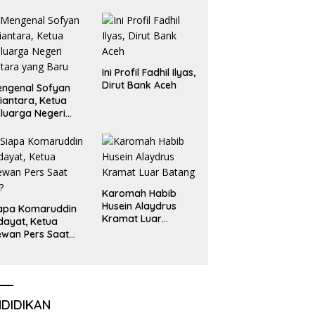
Emas dan Perak
Liga Olimpiade
Nasional
Ini Profil Fadhil Ilyas,
Dirut Bank Aceh
ngenal Sofyan
iantara, Ketua
luarga Negeri
tara yang Baru
Karomah Habib
Husein Alaydrus
apa Komaruddin
Kramat Luar
dayat, Ketua
Batang
wan Pers Saat
i?
NDIDIKAN