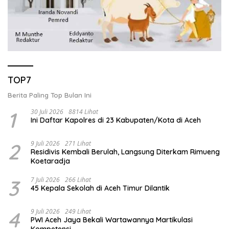
TOP7
Berita Paling Top Bulan Ini
1
30 Juli 2026
8814 Lihat
Ini Daftar Kapolres di 23 Kabupaten/Kota di Aceh
2
9 Juli 2026
271 Lihat
Residivis Kembali Berulah, Langsung Diterkam Rimueng
Koetaradja
3
7 Juli 2026
266 Lihat
45 Kepala Sekolah di Aceh Timur Dilantik
4
9 Juli 2026
249 Lihat
PWI Aceh Jaya Bekali Wartawannya Martikulasi
Kompetensi