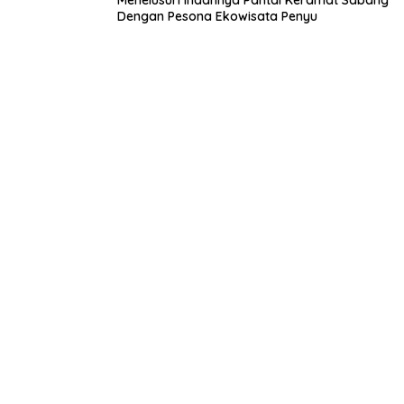
Menelusuri Indahnya Pantai Keramat Sabang
Dengan Pesona Ekowisata Penyu