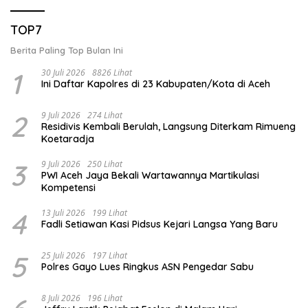
TOP7
Berita Paling Top Bulan Ini
1
30 Juli 2026
8826 Lihat
Ini Daftar Kapolres di 23 Kabupaten/Kota di Aceh
2
9 Juli 2026
274 Lihat
Residivis Kembali Berulah, Langsung Diterkam Rimueng
Koetaradja
3
9 Juli 2026
250 Lihat
PWI Aceh Jaya Bekali Wartawannya Martikulasi
Kompetensi
4
13 Juli 2026
199 Lihat
Fadli Setiawan Kasi Pidsus Kejari Langsa Yang Baru
5
25 Juli 2026
197 Lihat
Polres Gayo Lues Ringkus ASN Pengedar Sabu
8 Juli 2026
196 Lihat