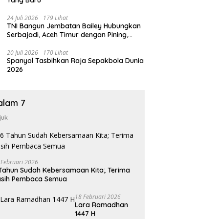
24 Juli 2026
179 Lihat
TNI Bangun Jembatan Bailey Hubungkan
Serbajadi, Aceh Timur dengan Pining,
Gayo Lues
20 Juli 2026
170 Lihat
Spanyol Tasbihkan Raja Sepakbola Dunia
2026
alam 7
juk
 Februari 2026
Tahun Sudah Kebersamaan Kita; Terima
asih Pembaca Semua
18 Februari 2026
Lara Ramadhan
1447 H