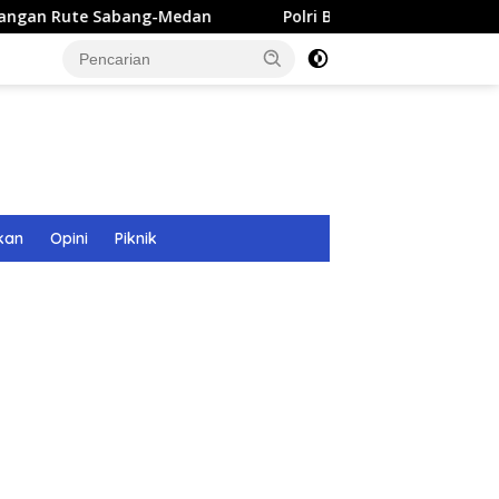
bang-Medan
Polri Bangun 40 Titik Sumur Bor untuk Warg
kan
Opini
Piknik