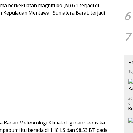
a berkekuatan magnitudo (M) 6.1 terjadi di
6
n Kepulauan Mentawai, Sumatera Barat, terjadi
7
S
Ta
20
6 
K
a Badan Meteorologi Klimatologi dan Geofisika
pabumi itu berada di 1.18 LS dan 98.53 BT pada