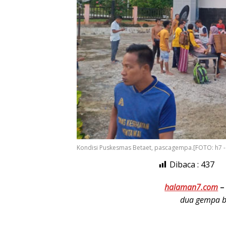
Kondisi Puskesmas Betaet, pascagempa.[FOTO: h7 - 
Dibaca :
437
halaman7.com
–
dua gempa b