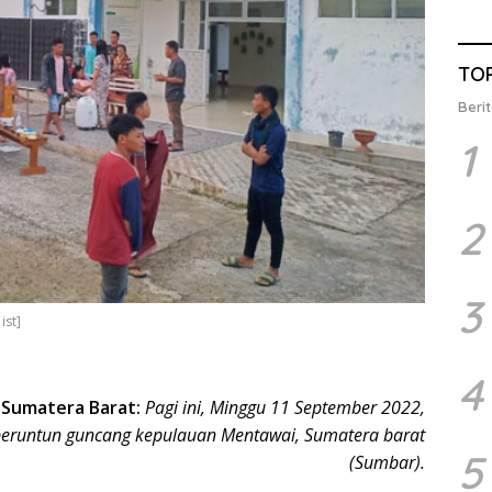
TO
Berit
1
2
3
ist]
4
 Sumatera Barat:
Pagi ini, Minggu 11 September 2022,
eruntun guncang kepulauan Mentawai, Sumatera barat
5
(Sumbar).