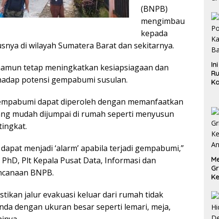
(BNPB)
mengimbau
kepada
nya di wilayah Sumatera Barat dan sekitarnya.
In
 namun tetap meningkatkan kesiapsiagaan dan
Ru
adap potensi gempabumi susulan.
Ka
B
gempabumi dapat diperoleh dengan memanfaatkan
ng mudah dijumpai di rumah seperti menyusun
tingkat.
 dapat menjadi ‘alarm’ apabila terjadi gempabumi,”
Me
 PhD, Plt Kepala Pusat Data, Informasi dan
Gr
ncanaan BNPB.
Ke
An
stikan jalur evakuasi keluar dari rumah tidak
nda dengan ukuran besar seperti lemari, meja,