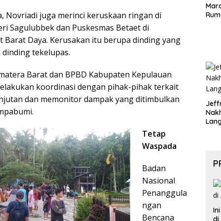
Maro
a, Novriadi juga merinci keruskaan ringan di
Rum
i Sagulubbek dan Puskesmas Betaet di
 Barat Daya. Kerusakan itu berupa dinding yang
 dinding tekelupas.
matera Barat dan BPBD Kabupaten Kepulauan
elakukan koordinasi dengan pihak-pihak terkait
njutan dan memonitor dampak yang ditimbulkan
Jeff
empabumi.
Nak
Lan
Tetap
Waspada
P
Badan
Nasional
Penanggula
ngan
In
Bencana
di