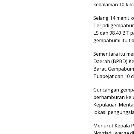
kedalaman 10 kilo
Selang 14 menit k
Terjadi gempabumi
LS dan 98.49 BT 
gempabumi itu tid
Sementara itu m
Daerah (BPBD) Ke
Barat. Gempabumi 
Tuapejat dan 10 d
Guncangan gempa
berhamburan kelu
Kepulauan Mentawa
lokasi pengungsia
Menurut Kepala 
Novriadi, warga di