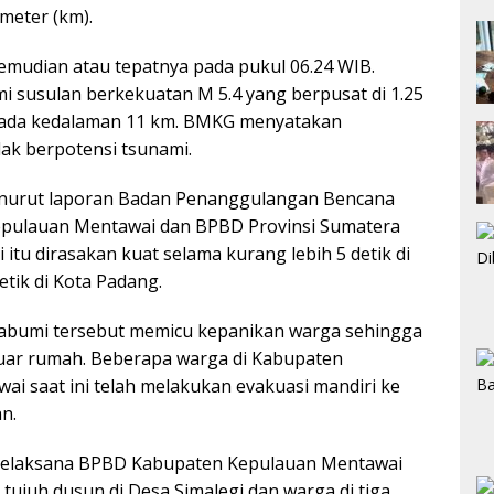
meter (km).
emudian atau tepatnya pada pukul 06.24 WIB.
 susulan berkekuatan M 5.4 yang berpusat di 1.25
pada kedalaman 11 km. BMKG menyatakan
ak berpotensi tsunami.
enurut laporan Badan Penanggulangan Bencana
pulauan Mentawai dan BPBD Provinsi Sumatera
itu dirasakan kuat selama kurang lebih 5 detik di
etik di Kota Padang.
bumi tersebut memicu kepanikan warga sehingga
ar rumah. Beberapa warga di Kabupaten
i saat ini telah melakukan evakuasi mandiri ke
n.
Pelaksana BPBD Kabupaten Kepulauan Mentawai
 tujuh dusun di Desa Simalegi dan warga di tiga