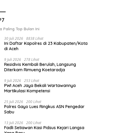
P7
a Paling Top Bulan Ini
30 Juli 2026
8838 Lihat
Ini Daftar Kapolres di 23 Kabupaten/Kota
di Aceh
9 Juli 2026
278 Lihat
Residivis Kembali Berulah, Langsung
Diterkam Rimueng Koetaradja
9 Juli 2026
253 Lihat
PWI Aceh Jaya Bekali Wartawannya
Martikulasi Kompetensi
25 Juli 2026
200 Lihat
Polres Gayo Lues Ringkus ASN Pengedar
Sabu
13 Juli 2026
200 Lihat
Fadli Setiawan Kasi Pidsus Kejari Langsa
Yang Baru