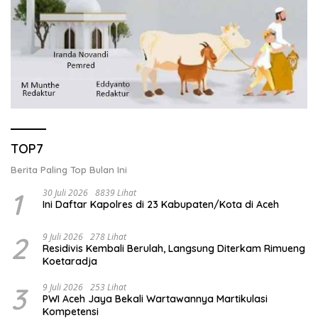
TOP7
Berita Paling Top Bulan Ini
1
30 Juli 2026
8839 Lihat
Ini Daftar Kapolres di 23 Kabupaten/Kota di Aceh
2
9 Juli 2026
278 Lihat
Residivis Kembali Berulah, Langsung Diterkam Rimueng
Koetaradja
3
9 Juli 2026
253 Lihat
PWI Aceh Jaya Bekali Wartawannya Martikulasi
Kompetensi