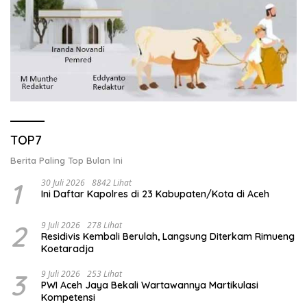
TOP7
Berita Paling Top Bulan Ini
1
30 Juli 2026
8842 Lihat
Ini Daftar Kapolres di 23 Kabupaten/Kota di Aceh
2
9 Juli 2026
278 Lihat
Residivis Kembali Berulah, Langsung Diterkam Rimueng
Koetaradja
3
9 Juli 2026
253 Lihat
PWI Aceh Jaya Bekali Wartawannya Martikulasi
Kompetensi