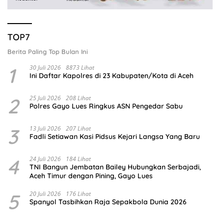
TOP7
Berita Paling Top Bulan Ini
1
30 Juli 2026
8873 Lihat
Ini Daftar Kapolres di 23 Kabupaten/Kota di Aceh
2
25 Juli 2026
208 Lihat
Polres Gayo Lues Ringkus ASN Pengedar Sabu
3
13 Juli 2026
207 Lihat
Fadli Setiawan Kasi Pidsus Kejari Langsa Yang Baru
4
24 Juli 2026
184 Lihat
TNI Bangun Jembatan Bailey Hubungkan Serbajadi,
Aceh Timur dengan Pining, Gayo Lues
5
20 Juli 2026
176 Lihat
Spanyol Tasbihkan Raja Sepakbola Dunia 2026