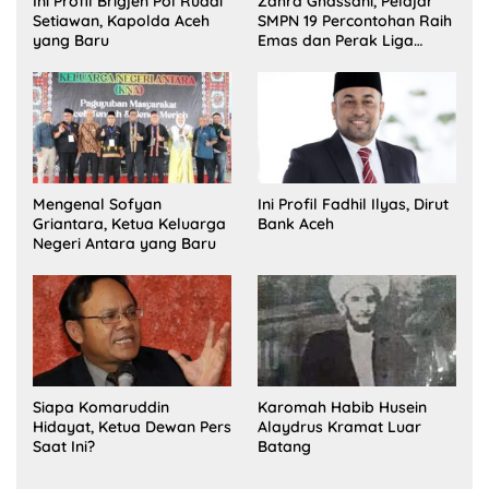
Ini Profil Brigjen Pol Ruddi
Zahra Ghassani, Pelajar
Setiawan, Kapolda Aceh
SMPN 19 Percontohan Raih
yang Baru
Emas dan Perak Liga
Olimpiade Nasional
Mengenal Sofyan
Ini Profil Fadhil Ilyas, Dirut
Griantara, Ketua Keluarga
Bank Aceh
Negeri Antara yang Baru
Siapa Komaruddin
Karomah Habib Husein
Hidayat, Ketua Dewan Pers
Alaydrus Kramat Luar
Saat Ini?
Batang