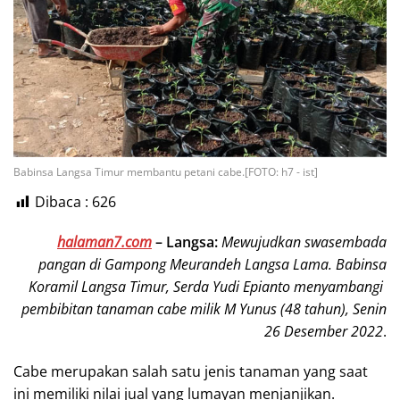
Babinsa Langsa Timur membantu petani cabe.[FOTO: h7 - ist]
Dibaca :
626
halaman7.com
–
Langsa:
Mewujudkan swasembada
pangan di Gampong Meurandeh Langsa Lama. Babinsa
Koramil Langsa Timur, Serda Yudi Epianto menyambangi
pembibitan tanaman cabe milik M Yunus (48 tahun), Senin
26 Desember 2022
.
Cabe merupakan salah satu jenis tanaman yang saat
ini memiliki nilai jual yang lumayan menjanjikan.