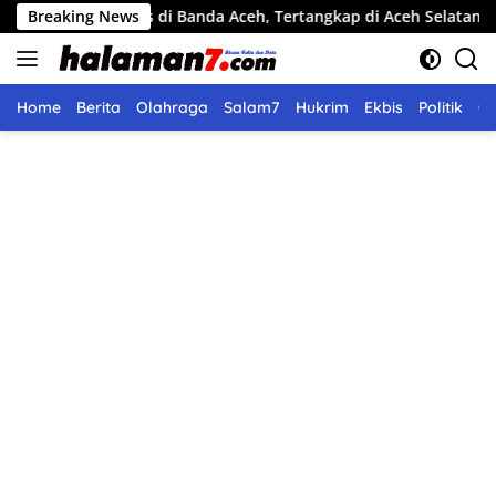
Langsung
eras di Banda Aceh, Tertangkap di Aceh Selatan
Breaking News
Pemko L
ke
konten
Home
Berita
Olahraga
Salam7
Hukrim
Ekbis
Politik
O