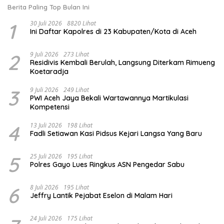
Berita Paling Top Bulan Ini
1
30 Juli 2026
8820 Lihat
Ini Daftar Kapolres di 23 Kabupaten/Kota di Aceh
2
9 Juli 2026
273 Lihat
Residivis Kembali Berulah, Langsung Diterkam Rimueng
Koetaradja
3
9 Juli 2026
249 Lihat
PWI Aceh Jaya Bekali Wartawannya Martikulasi
Kompetensi
4
13 Juli 2026
198 Lihat
Fadli Setiawan Kasi Pidsus Kejari Langsa Yang Baru
5
25 Juli 2026
195 Lihat
Polres Gayo Lues Ringkus ASN Pengedar Sabu
6
8 Juli 2026
195 Lihat
Jeffry Lantik Pejabat Eselon di Malam Hari
24 Juli 2026
175 Lihat