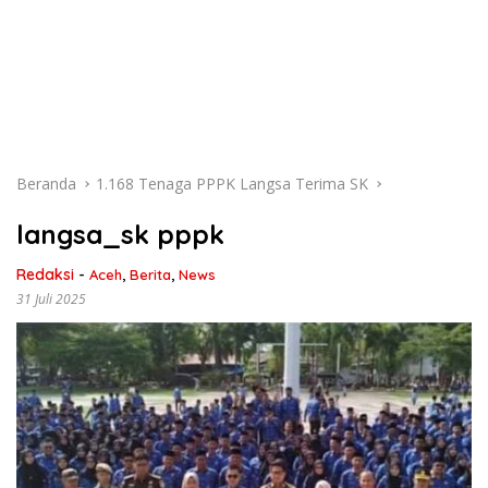
Beranda
1.168 Tenaga PPPK Langsa Terima SK
langsa_sk pppk
Redaksi
-
Aceh
,
Berita
,
News
31 Juli 2025