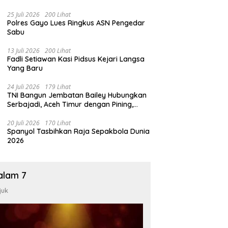
25 Juli 2026
200 Lihat
Polres Gayo Lues Ringkus ASN Pengedar
Sabu
13 Juli 2026
200 Lihat
Fadli Setiawan Kasi Pidsus Kejari Langsa
Yang Baru
24 Juli 2026
179 Lihat
TNI Bangun Jembatan Bailey Hubungkan
Serbajadi, Aceh Timur dengan Pining,
Gayo Lues
20 Juli 2026
170 Lihat
Spanyol Tasbihkan Raja Sepakbola Dunia
2026
alam 7
juk