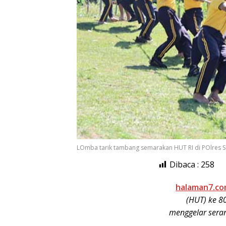
LOmba tarik tambang semarakan HUT RI di POlres S
Dibaca :
258
halaman7.c
(HUT) ke 8
menggelar sera