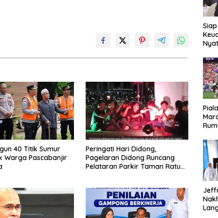
Siap
Keuc
Nya
seba
Aspr
Pial
Maro
Rum
ngun 40 Titik Sumur
Peringati Hari Didong,
k Warga Pascabanjir
Pagelaran Didong Runcang
a
Pelataran Parkir Taman Ratu
Safiatuddin
Jeff
Nak
Lan