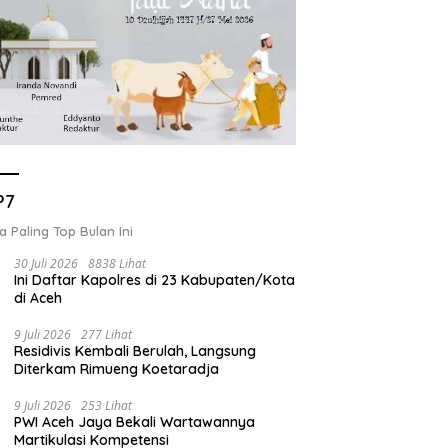
P7
a Paling Top Bulan Ini
30 Juli 2026
8838 Lihat
Ini Daftar Kapolres di 23 Kabupaten/Kota
di Aceh
9 Juli 2026
277 Lihat
Residivis Kembali Berulah, Langsung
Diterkam Rimueng Koetaradja
9 Juli 2026
253 Lihat
PWI Aceh Jaya Bekali Wartawannya
Martikulasi Kompetensi