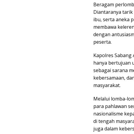
Beragam perlomba
Diantaranya tarik
ibu, serta aneka
membawa kelereng
dengan antusiasm
peserta.
Kapolres Sabang 
hanya bertujuan 
sebagai sarana 
kebersamaan, dan
masyarakat.
Melalui lomba-lom
para pahlawan s
nasionalisme kepa
di tengah masyara
juga dalam keber