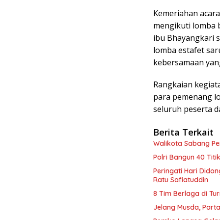
Kemeriahan acara
mengikuti lomba 
ibu Bhayangkari s
lomba estafet sa
kebersamaan yang
Rangkaian kegiata
para pemenang lom
seluruh peserta 
Berita Terkait
Walikota Sabang P
Polri Bangun 40 Tit
Peringati Hari Dido
Ratu Safiatuddin
8 Tim Berlaga di Tu
Jelang Musda, Parta