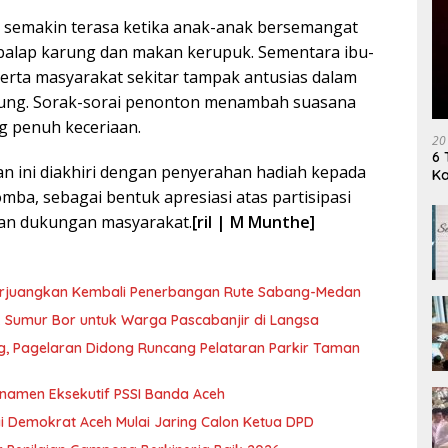
 semakin terasa ketika anak-anak bersemangat
balap karung dan makan kerupuk. Sementara ibu-
erta masyarakat sekitar tampak antusias dalam
rung. Sorak-sorai penonton menambah suasana
 penuh keceriaan.
20
6 
n ini diakhiri dengan penyerahan hadiah kepada
K
ba, sebagai bentuk apresiasi atas partisipasi
dan dukungan masyarakat.
[ril | M Munthe]
erjuangkan Kembali Penerbangan Rute Sabang-Medan
ik Sumur Bor untuk Warga Pascabanjir di Langsa
ng, Pagelaran Didong Runcang Pelataran Parkir Taman
rnamen Eksekutif PSSI Banda Aceh
i Demokrat Aceh Mulai Jaring Calon Ketua DPD