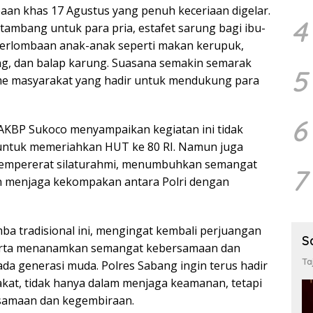
an khas 17 Agustus yang penuh keceriaan digelar.
4
 tambang untuk para pria, estafet sarung bagi ibu-
 perlombaan anak-anak seperti makan kerupuk,
, dan balap karung. Suasana semakin semarak
5
e masyarakat yang hadir untuk mendukung para
6
AKBP Sukoco menyampaikan kegiatan ini tidak
untuk memeriahkan HUT ke 80 RI. Namun juga
mempererat silaturahmi, menumbuhkan semangat
7
 menjaga kekompakan antara Polri dengan
ba tradisional ini, mengingat kembali perjuangan
S
erta menanamkan semangat kebersamaan dan
Ta
da generasi muda. Polres Sabang ingin terus hadir
kat, tidak hanya dalam menjaga keamanan, tetapi
samaan dan kegembiraan.