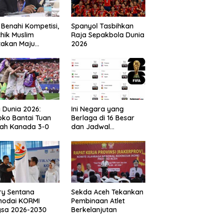
 Benahi Kompetisi,
Spanyol Tasbihkan
hik Muslim
Raja Sepakbola Dunia
takan Maju
2026
gai Calon Ketua
ov PSSI Aceh
a Dunia 2026:
Ini Negara yang
ko Bantai Tuan
Berlaga di 16 Besar
ah Kanada 3-0
dan Jadwal
Pertandingan
Perdelapan final Piala
Dunia 2026
ry Sentana
Sekda Aceh Tekankan
hodai KORMI
Pembinaan Atlet
gsa 2026-2030
Berkelanjutan