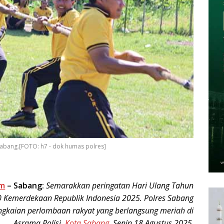
abang.[FOTO: h7 - dok humas polres]
om
–
Sabang:
Semarakkan peringatan Hari Ulang Tahun
0 Kemerdekaan Republik Indonesia 2025. Polres Sabang
ngkaian perlombaan rakyat yang berlangsung meriah di
Asrama Polisi,
Kota Sabang
, Senin 18 Agustus 2025
.