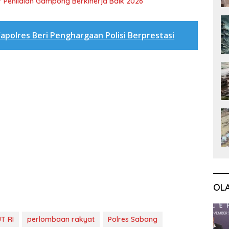
 Penilaian Gampong Berkinerja Baik 2026
apolres Beri Penghargaan Polisi Berprestasi
OL
T RI
perlombaan rakyat
Polres Sabang