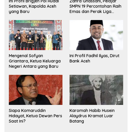
Ini Profil Brigjen Pol Ruddi
Zahra Ghassani, Pelajar
Setiawan, Kapolda Aceh
SMPN 19 Percontohan Raih
yang Baru
Emas dan Perak Liga
Olimpiade Nasional
Mengenal Sofyan
Ini Profil Fadhil Ilyas, Dirut
Griantara, Ketua Keluarga
Bank Aceh
Negeri Antara yang Baru
Siapa Komaruddin
Karomah Habib Husein
Hidayat, Ketua Dewan Pers
Alaydrus Kramat Luar
Saat Ini?
Batang