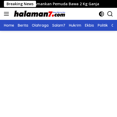
Langsung
ues Amankan Pemuda Bawa 2 Kg Ganja
Breaking News
Seleksi Calon Di
ke
konten
Home
Berita
Olahraga
Salam7
Hukrim
Ekbis
Politik
Ol