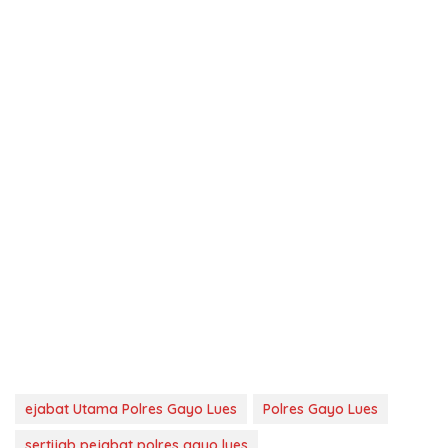
ejabat Utama Polres Gayo Lues
Polres Gayo Lues
sertijab pejabat polres gayo lues