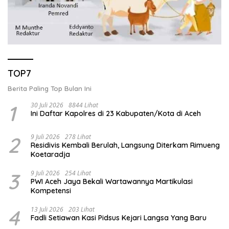
TOP7
Berita Paling Top Bulan Ini
1
30 Juli 2026
8844 Lihat
Ini Daftar Kapolres di 23 Kabupaten/Kota di Aceh
2
9 Juli 2026
278 Lihat
Residivis Kembali Berulah, Langsung Diterkam Rimueng
Koetaradja
3
9 Juli 2026
254 Lihat
PWI Aceh Jaya Bekali Wartawannya Martikulasi
Kompetensi
4
13 Juli 2026
203 Lihat
Fadli Setiawan Kasi Pidsus Kejari Langsa Yang Baru