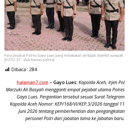
Para pejabat Polres Gayo Lues yang melakukan serttijab diambil sumpah.
[FOTO: h7 - dok humas polres]
Dibaca :
284
halaman7.com
– Gayo Lues:
Kapolda Aceh, Irjen Pol
Marzuki Ali Basyah mengganti empat pejabat utama Polres
Gayo Lues. Pergantian tersebut sesuai Surat Telegram
Kapolda Aceh Nomor: KEP/168/VI/KEP.3/2026 tanggal 11
Juni 2026 tentang pemberhentian dan pengangkatan
personel Polri dari jabatan lama ke jabatan baru.