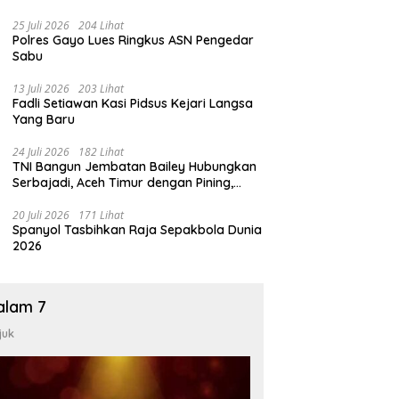
25 Juli 2026
204 Lihat
Polres Gayo Lues Ringkus ASN Pengedar
Sabu
13 Juli 2026
203 Lihat
Fadli Setiawan Kasi Pidsus Kejari Langsa
Yang Baru
24 Juli 2026
182 Lihat
TNI Bangun Jembatan Bailey Hubungkan
Serbajadi, Aceh Timur dengan Pining,
Gayo Lues
20 Juli 2026
171 Lihat
Spanyol Tasbihkan Raja Sepakbola Dunia
2026
alam 7
juk