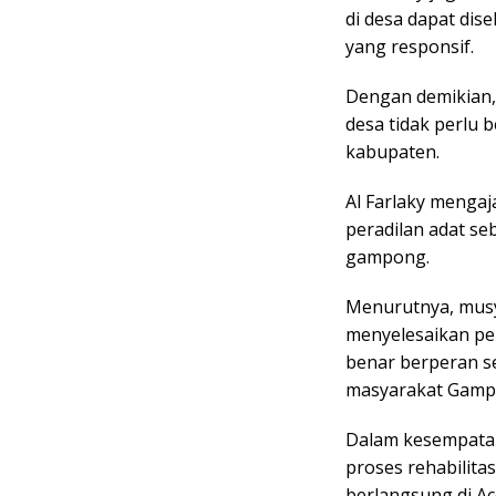
di desa dapat dis
yang responsif.
Dengan demikian, 
desa tidak perlu
kabupaten.
Al Farlaky menga
peradilan adat se
gampong.
Menurutnya, musy
menyelesaikan pe
benar berperan s
masyarakat Gamp
Dalam kesempatan
proses rehabilita
berlangsung di Ac