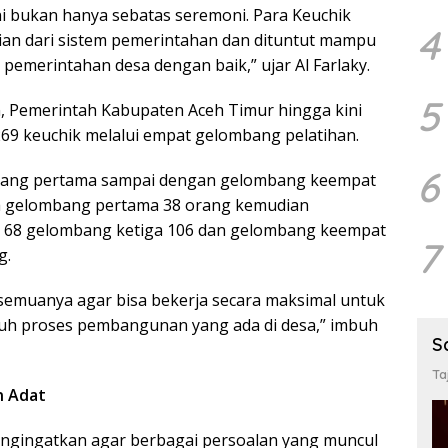
ini bukan hanya sebatas seremoni. Para Keuchik
4
ian dari sistem pemerintahan dan dituntut mampu
pemerintahan desa dengan baik,” ujar Al Farlaky.
5
n, Pemerintah Kabupaten Aceh Timur hingga kini
69 keuchik melalui empat gelombang pelatihan.
6
mbang pertama sampai dengan gelombang keempat
a gelombang pertama 38 orang kemudian
 68 gelombang ketiga 106 dan gelombang keempat
7
g.
esemuanya agar bisa bekerja secara maksimal untuk
h proses pembangunan yang ada di desa,” imbuh
S
Ta
n Adat
mengingatkan agar berbagai persoalan yang muncul