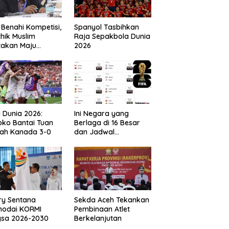
 Benahi Kompetisi,
Spanyol Tasbihkan
hik Muslim
Raja Sepakbola Dunia
takan Maju
2026
gai Calon Ketua
ov PSSI Aceh
a Dunia 2026:
Ini Negara yang
ko Bantai Tuan
Berlaga di 16 Besar
ah Kanada 3-0
dan Jadwal
Pertandingan
Perdelapan final Piala
Dunia 2026
ry Sentana
Sekda Aceh Tekankan
hodai KORMI
Pembinaan Atlet
gsa 2026-2030
Berkelanjutan