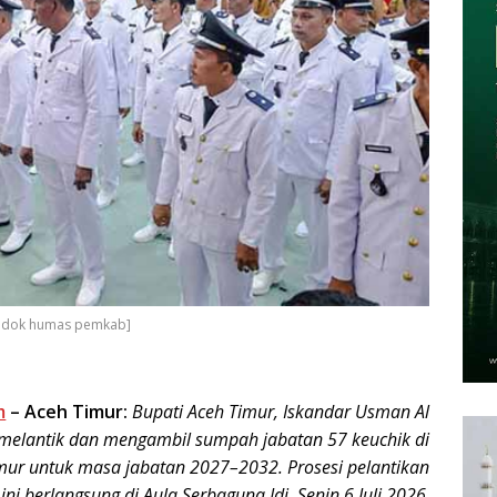
 - dok humas pemkab]
m
–
Aceh Timur:
Bupati Aceh Timur, Iskandar Usman Al
 melantik dan mengambil sumpah jabatan 57 keuchik di
mur untuk masa jabatan 2027–2032. Prosesi pelantikan
ini berlangsung di Aula Serbaguna Idi, Senin 6 Juli 2026
.