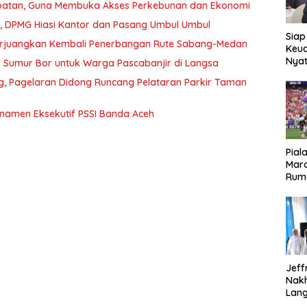
tan, Guna Membuka Akses Perkebunan dan Ekonomi
I, DPMG Hiasi Kantor dan Pasang Umbul Umbul
Siap
erjuangkan Kembali Penerbangan Rute Sabang-Medan
Keuc
Nya
ik Sumur Bor untuk Warga Pascabanjir di Langsa
seba
ng, Pagelaran Didong Runcang Pelataran Parkir Taman
Aspr
rnamen Eksekutif PSSI Banda Aceh
Pial
Maro
Rum
Jeff
Nak
Lan