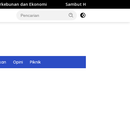
omi
Sambut HUT ke 81 RI, DPMG Hiasi Kantor dan Pasa
kan
Opini
Piknik