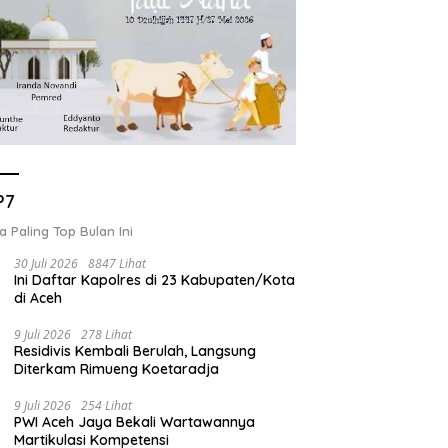
P7
a Paling Top Bulan Ini
30 Juli 2026
8847 Lihat
Ini Daftar Kapolres di 23 Kabupaten/Kota
di Aceh
9 Juli 2026
278 Lihat
Residivis Kembali Berulah, Langsung
Diterkam Rimueng Koetaradja
9 Juli 2026
254 Lihat
PWI Aceh Jaya Bekali Wartawannya
Martikulasi Kompetensi