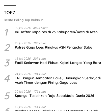
TOP7
Berita Paling Top Bulan Ini
1
30 Juli 2026
8873 Lihat
Ini Daftar Kapolres di 23 Kabupaten/Kota di Aceh
2
25 Juli 2026
208 Lihat
Polres Gayo Lues Ringkus ASN Pengedar Sabu
3
13 Juli 2026
207 Lihat
Fadli Setiawan Kasi Pidsus Kejari Langsa Yang Baru
4
24 Juli 2026
184 Lihat
TNI Bangun Jembatan Bailey Hubungkan Serbajadi,
Aceh Timur dengan Pining, Gayo Lues
5
20 Juli 2026
176 Lihat
Spanyol Tasbihkan Raja Sepakbola Dunia 2026
6
13 Juli 2026
164 Lihat
Pemko Langsa Salurkan 20.963 Seragam Sekolah