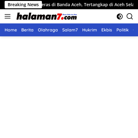
Langsung
 Curi Beras di Banda Aceh, Tertangkap di Aceh Selatan
Breaking News
P
ke
konten
Home
Berita
Olahraga
Salam7
Hukrim
Ekbis
Politik
O