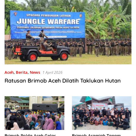
Aceh
,
Berita
,
News
1 April 2026
Ratusan Brimob Aceh Dilatih Taklukan Hutan
Brimob Polda Aceh Gelar
Brimob Aramiah Tanam