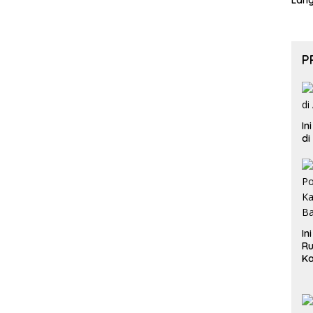
Lan
P
In
di
In
Ru
Ka
B