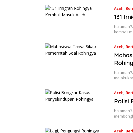
Aceh
,
Ber
131 Im
halaman7.
kembali m
Aceh
,
Ber
Mahasi
Rohin
halaman7.
melakukan
Aceh
,
Ber
Polisi
halaman7.
membongka
Aceh
,
Ber