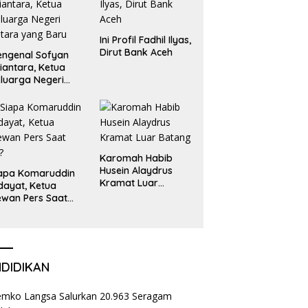
Ini Profil Fadhil Ilyas,
Dirut Bank Aceh
ngenal Sofyan
iantara, Ketua
luarga Negeri
tara yang Baru
Karomah Habib
Husein Alaydrus
apa Komaruddin
Kramat Luar
dayat, Ketua
Batang
wan Pers Saat
i?
NDIDIKAN