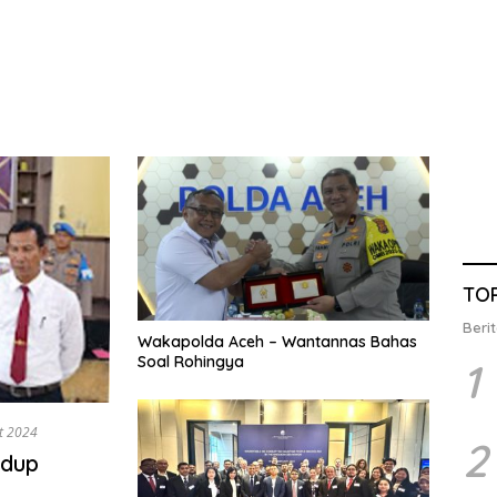
TO
Berit
Wakapolda Aceh – Wantannas Bahas
Soal Rohingya
1
t 2024
2
udup