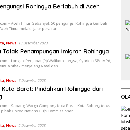
Pengungsi Rohingya Berlabuh di Aceh
com – Aceh Timur: Sebanyak 50 pengungsi Rohingya kembali
ceh Timur melalui jalur perairan…
ita
,
News
13 Desember 2023
a Tolak Penampungan Imigran Rohingya
om – Langsa: Penjabat (Pj) Walikota Langsa, Syaridin SPd MPd,
emua pihak menjelang Natal dan…
ita
,
News
7 Desember 2023
Kuta Barat: Pindahkan Rohingya dari
g
OL
com – Sabang: Warga Gampong Kuta Barat, Kota Sabang terus
pihak United Nations High Commissioner…
ita
,
News
5 Desember 2023