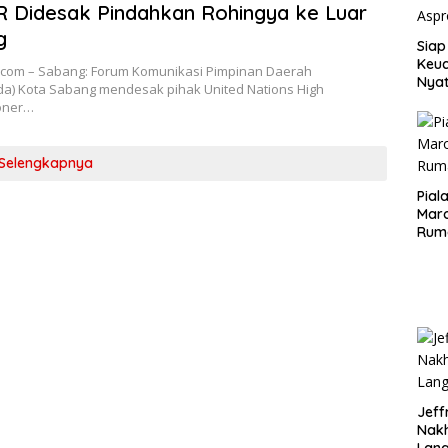
 Didesak Pindahkan Rohingya ke Luar
g
Siap
Keuc
com – Sabang: Forum Komunikasi Pimpinan Daerah
Nya
da) Kota Sabang mendesak pihak United Nations High
seba
oner…
Aspr
Selengkapnya
Pial
Maro
Rum
Jeff
Nak