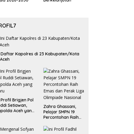
gsa 2026-2030
Berkelanjutan
ROFIL7
i Daftar Kapolres di 23 Kabupaten/Kota
 Aceh
i Profil Brigjen Pol
ddi Setiawan,
Zahra Ghassani,
polda Aceh yang
Pelajar SMPN 19
aru
Percontohan Raih
Emas dan Perak
Liga Olimpiade
Nasional