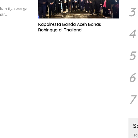
3
kan tiga warga
mar…
Kapolresta Banda Aceh Bahas
4
Rohingya di Thailand
5
6
7
S
Ta