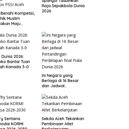
Spanyol Tasbihkan
Raja Sepakbola Dunia
2026
 Benahi Kompetisi,
hik Muslim
takan Maju
gai Calon Ketua
ov PSSI Aceh
a Dunia 2026:
ko Bantai Tuan
ah Kanada 3-0
Ini Negara yang
Berlaga di 16 Besar
dan Jadwal
Pertandingan
Perdelapan final Piala
Dunia 2026
ry Sentana
Sekda Aceh Tekankan
hodai KORMI
Pembinaan Atlet