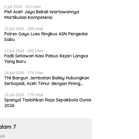
9 Juli 2026
253 Lihat
PWI Aceh Jaya Bekali Wartawannya
Martikulasi Kompetensi
25 Juli 2026
200 Lihat
Polres Gayo Lues Ringkus ASN Pengedar
Sabu
13 Juli 2026
200 Lihat
Fadli Setiawan Kasi Pidsus Kejari Langsa
Yang Baru
24 Juli 2026
179 Lihat
TNI Bangun Jembatan Bailey Hubungkan
Serbajadi, Aceh Timur dengan Pining,
Gayo Lues
20 Juli 2026
170 Lihat
Spanyol Tasbihkan Raja Sepakbola Dunia
2026
alam 7
juk