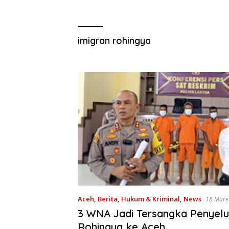
imigran rohingya
Aceh
,
Berita
,
Hukum & Kriminal
,
News
18 Mare
3 WNA Jadi Tersangka Penyel
Rohingya ke Aceh