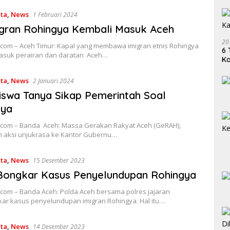
ita
,
News
1 Februari 2024
igran Rohingya Kembali Masuk Aceh
20
com – Aceh Timur: Kapal yang membawa imigran etnis Rohingya
6 
asuk perairan dan daratan Aceh…
K
ita
,
News
2 Januari 2024
swa Tanya Sikap Pemerintah Soal
gya
com – Banda Aceh: Massa Gerakan Rakyat Aceh (GeRAH),
 aksi unjukrasa ke Kantor Gubernu…
ita
,
News
15 Desember 2023
 Bongkar Kasus Penyelundupan Rohingya
com – Banda Aceh: Polda Aceh bersama polres jajaran
r kasus penyelundupan imigran Rohingya. Hal itu…
ita
,
News
14 Desember 2023