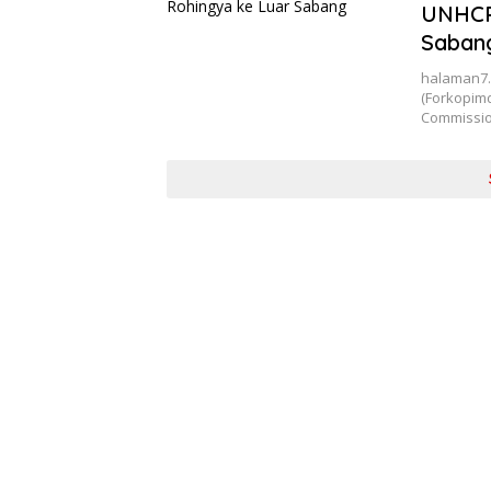
UNHCR
Saban
halaman7.
(Forkopim
Commissi