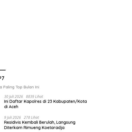
P7
a Paling Top Bulan Ini
30 Juli 2026
8839 Lihat
Ini Daftar Kapolres di 23 Kabupaten/Kota
di Aceh
9 Juli 2026
278 Lihat
Residivis Kembali Berulah, Langsung
Diterkam Rimueng Koetaradja