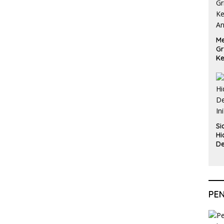
Me
Gr
Ke
An
Si
Hi
De
In
PE