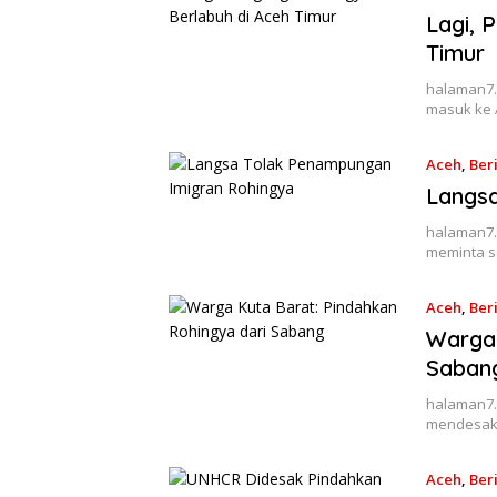
Lagi, 
Timur
halaman7.
masuk ke A
Aceh
,
Ber
Langs
halaman7.c
meminta s
Aceh
,
Ber
Warga 
Saban
halaman7.
mendesak 
Aceh
,
Ber