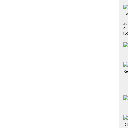
20
6 
K