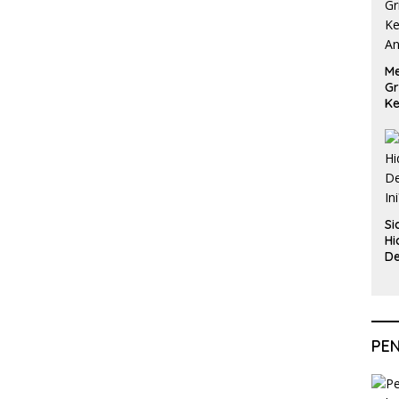
Me
Gr
Ke
An
Si
Hi
De
In
PE