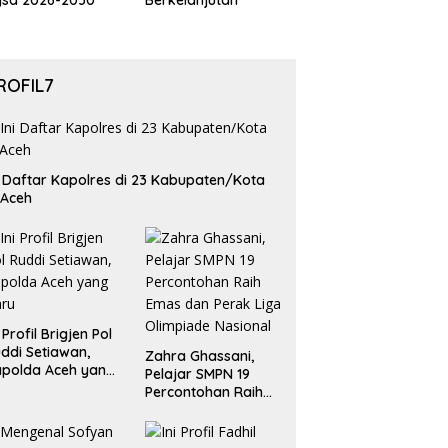
gsa 2026-2030
Berkelanjutan
ROFIL7
i Daftar Kapolres di 23 Kabupaten/Kota
 Aceh
i Profil Brigjen Pol
ddi Setiawan,
Zahra Ghassani,
polda Aceh yang
Pelajar SMPN 19
aru
Percontohan Raih
Emas dan Perak
Liga Olimpiade
Nasional