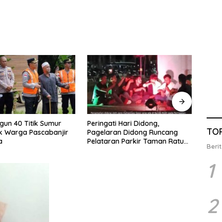
 Hari Didong,
8 Tim Berlaga di Turnamen
Jelan
TO
an Didong Runcang
Eksekutif PSSI Banda Aceh
Demok
n Parkir Taman Ratu
Calo
Berit
din
1
2