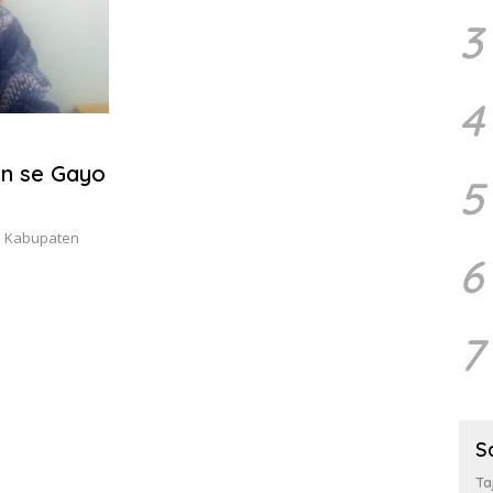
3
4
en se Gayo
5
h Kabupaten
6
7
S
Ta