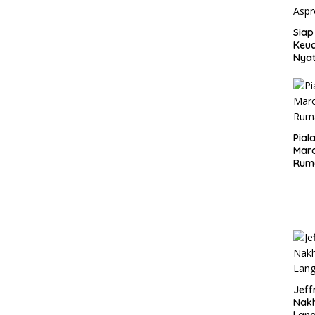
Siap
Keuc
Nya
seba
Aspr
Pial
Maro
Rum
Jeff
Nak