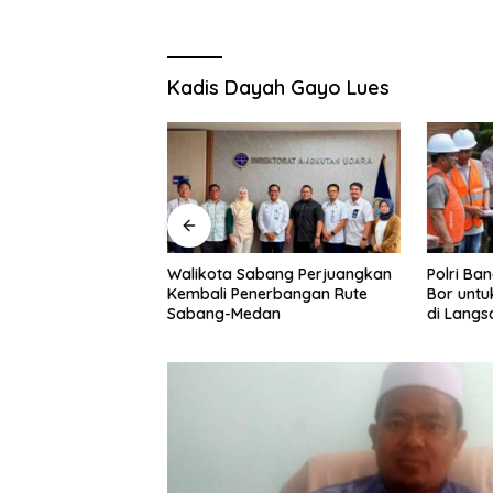
Kadis Dayah Gayo Lues
bang Perjuangkan
Polri Bangun 40 Titik Sumur
Peringati
erbangan Rute
Bor untuk Warga Pascabanjir
Pagelar
dan
di Langsa
Pelatara
Safiatud