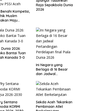
Spanyol Tasbihkan
Raja Sepakbola Dunia
2026
 Benahi Kompetisi,
hik Muslim
takan Maju
gai Calon Ketua
ov PSSI Aceh
a Dunia 2026:
ko Bantai Tuan
ah Kanada 3-0
Ini Negara yang
Berlaga di 16 Besar
dan Jadwal
Pertandingan
Perdelapan final Piala
Dunia 2026
ry Sentana
Sekda Aceh Tekankan
hodai KORMI
Pembinaan Atlet