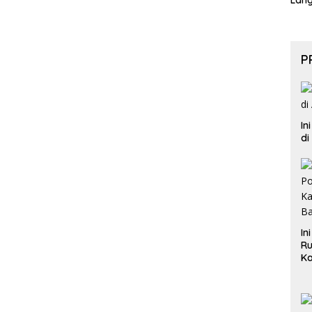
Lan
P
In
di
In
Ru
Ka
B