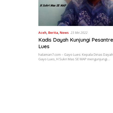
Aceh
,
Berita
,
News
23 Mei 2022
Kadis Dayah Kunjungi Pesantr
Lues
halaman7.com – Gayo Lues: Kepala Dinas Daya
Gayo Lues, H Sukri Mas SE MAP mengunjungi…