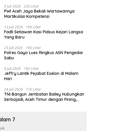
9 Juli 2026
250 Lihat
PWI Aceh Jaya Bekali Wartawannya
Martikulasi Kompetensi
13 Juli 2026
199 Lihat
Fadli Setiawan Kasi Pidsus Kejari Langsa
Yang Baru
25 Juli 2026
196 Lihat
Polres Gayo Lues Ringkus ASN Pengedar
Sabu
8 Juli 2026
196 Lihat
Jeffry Lantik Pejabat Eselon di Malam
Hari
24 Juli 2026
176 Lihat
TNI Bangun Jembatan Bailey Hubungkan
Serbajadi, Aceh Timur dengan Pining,
Gayo Lues
alam 7
juk