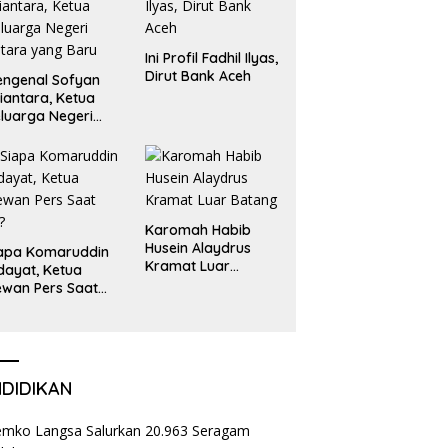
Ini Profil Fadhil Ilyas,
Dirut Bank Aceh
ngenal Sofyan
iantara, Ketua
luarga Negeri
tara yang Baru
Karomah Habib
Husein Alaydrus
apa Komaruddin
Kramat Luar
dayat, Ketua
Batang
wan Pers Saat
i?
NDIDIKAN