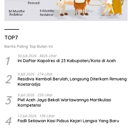
TOP7
Berita Paling Top Bulan Ini
1
30 Juli 2026
8826 Lihat
Ini Daftar Kapolres di 23 Kabupaten/Kota di Aceh
2
9 Juli 2026
274 Lihat
Residivis Kembali Berulah, Langsung Diterkam Rimueng
Koetaradja
3
9 Juli 2026
250 Lihat
PWI Aceh Jaya Bekali Wartawannya Martikulasi
Kompetensi
4
13 Juli 2026
199 Lihat
Fadli Setiawan Kasi Pidsus Kejari Langsa Yang Baru