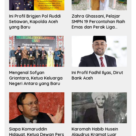
Ini Profil Brigjen Pol Ruddi
Zahra Ghassani, Pelajar
Setiawan, Kapolda Aceh
SMPN 19 Percontohan Raih
yang Baru
Emas dan Perak Liga
Olimpiade Nasional
Mengenal Sofyan
Ini Profil Fadhil Ilyas, Dirut
Griantara, Ketua Keluarga
Bank Aceh
Negeri Antara yang Baru
Siapa Komaruddin
Karomah Habib Husein
Hidayat, Ketua Dewan Pers
Alaydrus Kramat Luar