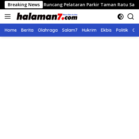
Langsung
dong Runcang Pelataran Parkir Taman Ratu Safiatuddin
Breaking News
ke
konten
Home
Berita
Olahraga
Salam7
Hukrim
Ekbis
Politik
Ol