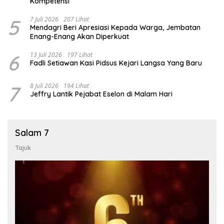
Kompetensi
5
7 Juli 2026
207 Lihat
Mendagri Beri Apresiasi Kepada Warga, Jembatan
Enang-Enang Akan Diperkuat
6
13 Juli 2026
197 Lihat
Fadli Setiawan Kasi Pidsus Kejari Langsa Yang Baru
7
8 Juli 2026
194 Lihat
Jeffry Lantik Pejabat Eselon di Malam Hari
Salam 7
Tajuk