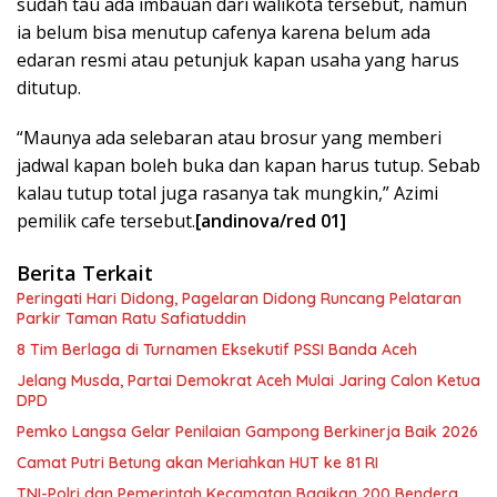
sudah tau ada imbauan dari walikota tersebut, namun
ia belum bisa menutup cafenya karena belum ada
edaran resmi atau petunjuk kapan usaha yang harus
ditutup.
“Maunya ada selebaran atau brosur yang memberi
jadwal kapan boleh buka dan kapan harus tutup. Sebab
kalau tutup total juga rasanya tak mungkin,” Azimi
pemilik cafe tersebut.
[andinova/red 01]
Berita Terkait
Peringati Hari Didong, Pagelaran Didong Runcang Pelataran
Parkir Taman Ratu Safiatuddin
8 Tim Berlaga di Turnamen Eksekutif PSSI Banda Aceh
Jelang Musda, Partai Demokrat Aceh Mulai Jaring Calon Ketua
DPD
Pemko Langsa Gelar Penilaian Gampong Berkinerja Baik 2026
Camat Putri Betung akan Meriahkan HUT ke 81 RI
TNI-Polri dan Pemerintah Kecamatan Bagikan 200 Bendera