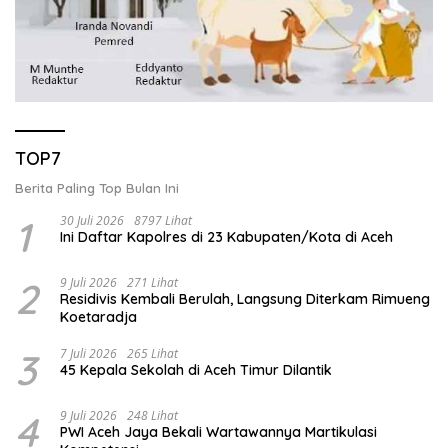
TOP7
Berita Paling Top Bulan Ini
1
30 Juli 2026
8797 Lihat
Ini Daftar Kapolres di 23 Kabupaten/Kota di Aceh
2
9 Juli 2026
271 Lihat
Residivis Kembali Berulah, Langsung Diterkam Rimueng
Koetaradja
3
7 Juli 2026
265 Lihat
45 Kepala Sekolah di Aceh Timur Dilantik
4
9 Juli 2026
248 Lihat
PWI Aceh Jaya Bekali Wartawannya Martikulasi