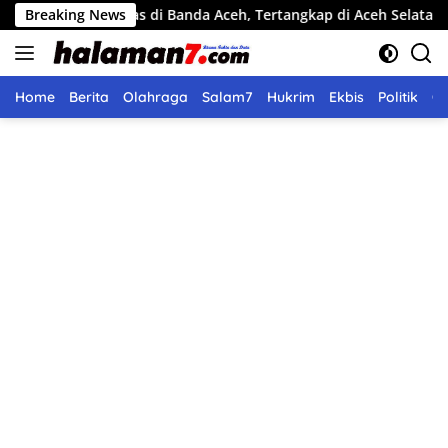
Langsung
ri Beras di Banda Aceh, Tertangkap di Aceh Selatan
Breaking News
Pemk
ke
konten
Home
Berita
Olahraga
Salam7
Hukrim
Ekbis
Politik
O