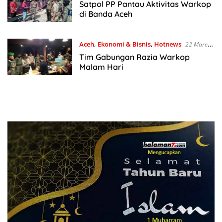
2020
Satpol PP Pantau Aktivitas Warkop
di Banda Aceh
Aceh
,
Ekonomi & Bisnis
,
Hotnews
22 Maret
2020
Tim Gabungan Razia Warkop
Malam Hari