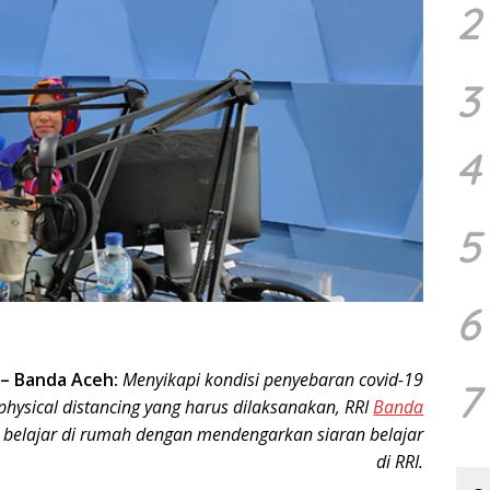
2
3
4
5
6
– Banda Aceh:
Menyikapi kondisi penyebaran covid-19
7
hysical distancing yang harus dilaksanakan, RRI
Banda
 belajar di rumah dengan mendengarkan siaran belajar
di RRI.