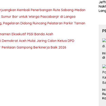
Jeff
Nak
erjuangkan Kembali Penerbangan Rute Sabang-Medan
Lan
ik Sumur Bor untuk Warga Pascabanjir di Langsa
ng, Pagelaran Didong Runcang Pelataran Parkir Taman
P
rnamen Eksekutif PSSI Banda Aceh
i Demokrat Aceh Mulai Jaring Calon Ketua DPD
 Penilaian Gampong Berkinerja Baik 2026
In
di
In
Ru
Ka
B