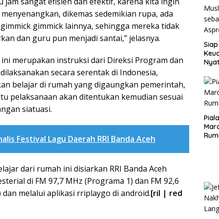
 jam sangat efisien dan efektif, karena kita ingin
a menyenangkan, dikemas sedemikian rupa, ada
 gimmick gimmick lainnya, sehingga mereka tidak
n dan guru pun menjadi santai,” jelasnya.
Siap
Keuc
 ini merupakan instruksi dari Direksi Program dan
Nya
seba
 dilaksanakan secara serentak di Indonesia,
Aspr
kan belajar di rumah yang digaungkan pemerintah,
tu pelaksanaan akan ditentukan kemudian sesuai
gan siatuasi.
Pial
Maro
Rum
inalis Festival Lagu Daerah RRI Banda Aceh
lajar dari rumah ini disiarkan RRI Banda Aceh
resterial di FM 97,7 MHz (Programa 1) dan FM 92,6
an melalui aplikasi rriplaygo di android.
[ril | red