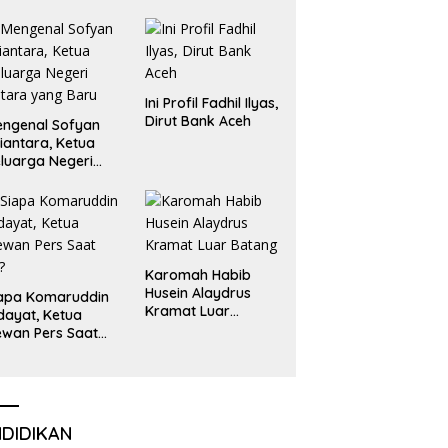
Emas dan Perak
Liga Olimpiade
Nasional
Ini Profil Fadhil Ilyas,
Dirut Bank Aceh
ngenal Sofyan
iantara, Ketua
luarga Negeri
tara yang Baru
Karomah Habib
Husein Alaydrus
apa Komaruddin
Kramat Luar
dayat, Ketua
Batang
wan Pers Saat
i?
NDIDIKAN