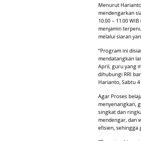
Menurut Harianto
mendengarkan siar
10.00 – 11.00 WIB 
menjamin terpenu
melalui siaran ya
“Program ini disi
mendatangkan lan
April, guru yang 
dihubungi RRI ban
Harianto, Sabtu 4 
Agar Proses bela
menyenangkan, gu
singkat dan ring
mendengar, dan wa
efisien, sehingga 