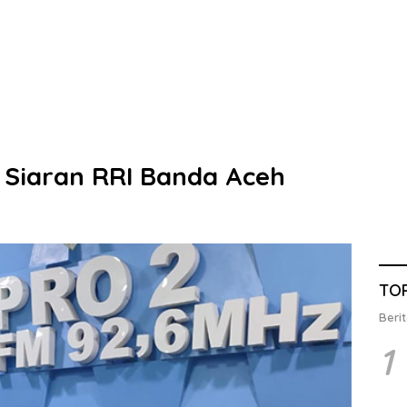
 Siaran RRI Banda Aceh
TO
Berit
1