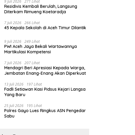
9 Juli 2026
271 Lihat
Residivis Kembali Berulah, Langsung
Diterkam Rimueng Koetaradja
7 Juli 2026
266 Lihat
45 Kepala Sekolah di Aceh Timur Dilantik
9 Juli 2026
249 Lihat
PWI Aceh Jaya Bekali Wartawannya
Martikulasi Kompetensi
7 Juli 2026
207 Lihat
Mendagri Beri Apresiasi Kepada Warga,
Jembatan Enang-Enang Akan Diperkuat
13 Juli 2026
197 Lihat
Fadli Setiawan Kasi Pidsus Kejari Langsa
Yang Baru
25 Juli 2026
195 Lihat
Polres Gayo Lues Ringkus ASN Pengedar
Sabu