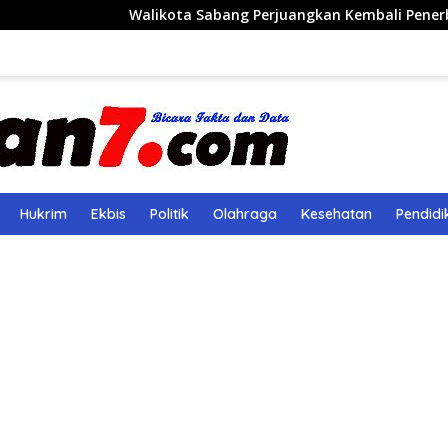
Walikota Sabang Perjuangkan Kembali Penerbangan Rute S
Hukrim
Ekbis
Politik
Olahraga
Kesehatan
Pendidi