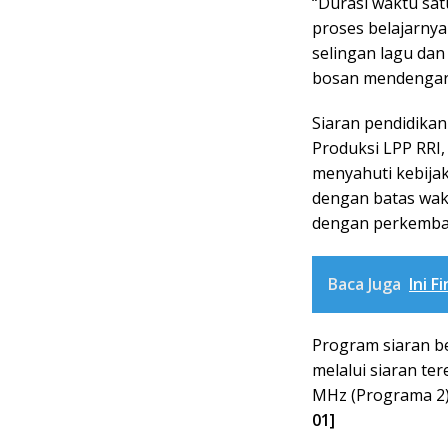
“Durasi waktu satu
proses belajarny
selingan lagu dan
bosan mendengarka
Siaran pendidikan
Produksi LPP RRI,
menyahuti kebija
dengan batas wak
dengan perkemban
Baca Juga
Ini F
Program siaran be
melalui siaran te
MHz (Programa 2) d
01]