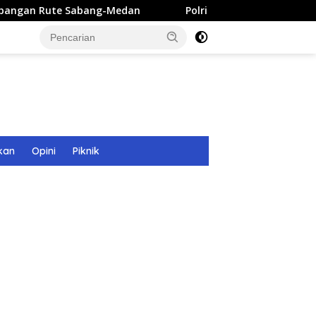
abang-Medan
Polri Bangun 40 Titik Sumur Bor untuk War
kan
Opini
Piknik