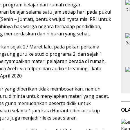
, program belajar dari rumah dengan
an belajar selama satu jam setiap hari pada pukul
(Senin – Jum’at), bentuk wujud nyata misi RRI untuk
hinya hak warga negara terhadap pendidikan,
ng mencerdaskan dan hiburan yang sehat.
arkan sejak 27 Maret lalu, pada pekan pertama
gsung guru ke studio programa 2, dan sejak 1
menyampaikan materi pelajaran berada di rumah,
da Aceh via telpon dan audio streaming,” kata
April 2020.
jar yang diberikan tidak membosankan, namun
ru diminta untuk menyiapkan materi yang padat,
kas guna memudahkan peserta didik untuk
OL
ktu selama 1 jam kata Harianto dinilai cukup
guru juga menjadi rileks saat siaran.