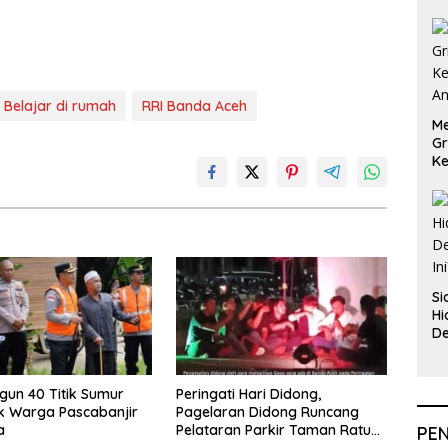
Belajar di rumah
RRI Banda Aceh
Me
Gr
Ke
An
Si
Hi
De
In
ngun 40 Titik Sumur
Peringati Hari Didong,
k Warga Pascabanjir
Pagelaran Didong Runcang
a
Pelataran Parkir Taman Ratu
PE