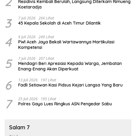
2
Residivis Kembali Berulah, Langsung Diterkam Rimueng
Koetaradja
3
7 Juli 2026
266 Lihat
45 Kepala Sekolah di Aceh Timur Dilantik
4
9 Juli 2026
249 Lihat
PWI Aceh Jaya Bekali Wartawannya Martikulasi
Kompetensi
5
7 Juli 2026
207 Lihat
Mendagri Beri Apresiasi Kepada Warga, Jembatan
Enang-Enang Akan Diperkuat
6
13 Juli 2026
197 Lihat
Fadli Setiawan Kasi Pidsus Kejari Langsa Yang Baru
7
25 Juli 2026
195 Lihat
Polres Gayo Lues Ringkus ASN Pengedar Sabu
Salam 7