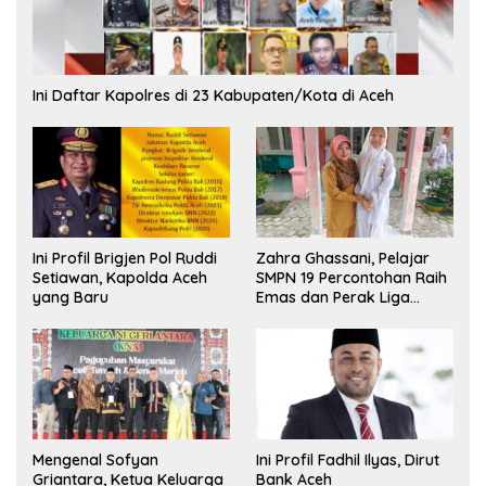
Ini Daftar Kapolres di 23 Kabupaten/Kota di Aceh
Ini Profil Brigjen Pol Ruddi
Zahra Ghassani, Pelajar
Setiawan, Kapolda Aceh
SMPN 19 Percontohan Raih
yang Baru
Emas dan Perak Liga
Olimpiade Nasional
Mengenal Sofyan
Ini Profil Fadhil Ilyas, Dirut
Griantara, Ketua Keluarga
Bank Aceh