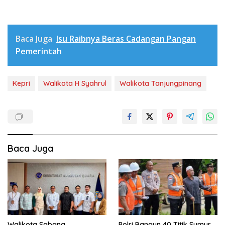
Baca Juga
Isu Raibnya Beras Cadangan Pangan
Pemerintah
Kepri
Walikota H Syahrul
Walikota Tanjungpinang
Baca Juga
Walikota Sabang
Polri Bangun 40 Titik Sumur