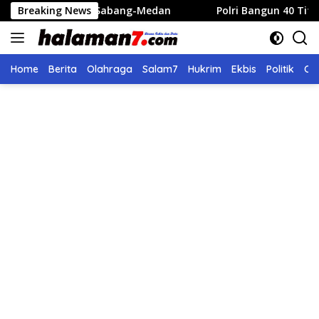
Langsung
abang-Medan
Breaking News
Polri Bangun 40 Titik Sumur Bor untuk Wa
ke
konten
Home
Berita
Olahraga
Salam7
Hukrim
Ekbis
Politik
Ol