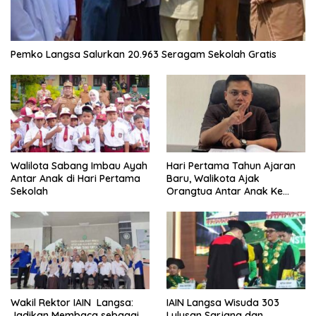
Pemko Langsa Salurkan 20.963 Seragam Sekolah Gratis
Walilota Sabang Imbau Ayah
Hari Pertama Tahun Ajaran
Antar Anak di Hari Pertama
Baru, Walikota Ajak
Sekolah
Orangtua Antar Anak Ke
Sekolah
Wakil Rektor IAIN Langsa:
IAIN Langsa Wisuda 303
Jadikan Membaca sebagai
Lulusan Sarjana dan