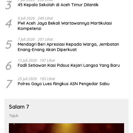
3
45 Kepala Sekolah di Aceh Timur Dilantik
4
9 Juli 2026
249 Lihat
PWI Aceh Jaya Bekali Wartawannya Martikulasi
Kompetensi
5
7 Juli 2026
207 Lihat
Mendagri Beri Apresiasi Kepada Warga, Jembatan
Enang-Enang Akan Diperkuat
6
13 Juli 2026
197 Lihat
Fadli Setiawan Kasi Pidsus Kejari Langsa Yang Baru
7
25 Juli 2026
195 Lihat
Polres Gayo Lues Ringkus ASN Pengedar Sabu
Salam 7
Tajuk