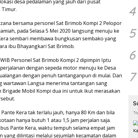
okasi desa pedalaman yang jauh dari pusat
4
 Timur.
ozana bersama personel Sat Brimob Kompi 2 Pelopor
5
ramiah, pada Selasa 5 Mei 2020 langsung menuju ke
 Kera sembari membawa bungkusan sembako yang
para ibu Bhayangkari Sat Brimob.
6
0 WIB Personel Sat Brimob Kompi 2 dipimpin Iptu
perjalanan dengan sepeda motor menuju ke Desa
7
tualangan dengan penuh tantanganpun di mulai. Dan
ng wartawan Langsa menerima tantangan sang
Brigade Mobil Kompi dua ini untuk ikut merasakan
rsebut.
S
 Pante Kera tak terlalu jauh, hanya 80 Km dan bila
Ta
kotaan hanya butuh 1 atau 1,5 jam perjalan saja.
bus Pante Kera, waktu tempuh selama empat jam
an yang dilintasi melalui sejumlah kecamatan dalam