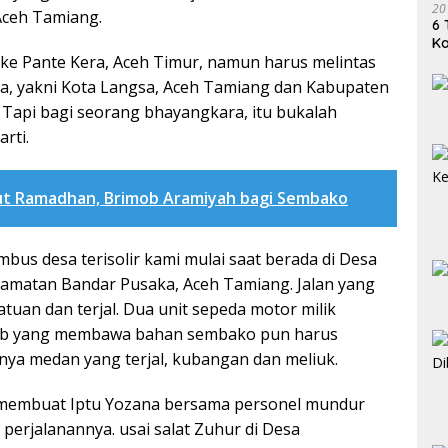
20
Aceh Tamiang.
6 
K
ke Pante Kera, Aceh Timur, namun harus melintas
a, yakni Kota Langsa, Aceh Tamiang dan Kabupaten
. Tapi bagi seorang bhayangkara, itu bukalah
rti.
t Ramadhan, Brimob Aramiyah bagi Sembako
us desa terisolir kami mulai saat berada di Desa
camatan Bandar Pusaka, Aceh Tamiang. Jalan yang
batuan dan terjal. Dua unit sepeda motor milik
mob yang membawa bahan sembako pun harus
inya medan yang terjal, kubangan dan meliuk.
k membuat Iptu Yozana bersama personel mundur
erjalanannya. usai salat Zuhur di Desa