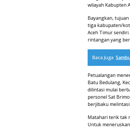
wilayah Kabupten 
Bayangkan, tujuan 
tiga kabupaten/kot
Aceh Timur sendiri
rintangan yang bera
Baca Juga
Sambu
Petualangan menemb
Batu Bedulang, Ke
dilintasi mulai ber
personel Sat Bri
berjibaku melintas
Matahari terik ta
Untuk meneruskan p