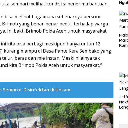
Nya
muka sembari melihat kondisi si penerima bantuan.
seba
Aspr
pun bisa melihat bagaimana sebenarnya personel
t Brimob yang benar-benar peduli terhadap warga
. Ini bakti Brimob Polda Aceh untuk masyarakat.
Pial
Maro
i ini kita bisa berbagi meskipun hanya untun 12
Rum
KK) kurang mampu di Desa Pante Kera.Sembako yang
 telur, beras dan mie instan. Meski nilainya tak
kunci kita Brimob Polda Aceh untuk masyarakat,”
b Semprot Disinfektan di Unsam
Jeff
Nak
Lan