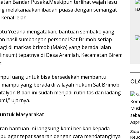
atan Bandar Pusaka.Meskipun terlihat wajah lesu
yang melakanaakan ibadah puasa dengan semangat
 kenal lelah.
Iptu Yozana mengatakan, bantuan sembako yang
an hasil sumbangan personel Sat Brimob setiap
agi di markas brimob (Mako) yang berada Jalan
alinsum) tepatnya di Desa Aramiah, Kecamatan Birem
.
kumpul uang untuk bisa bersedekah membantu
OL
 mampu yang berada di wilayah hukum Sat Brimob
talyon B dan ini sudah menjadi rutinitas dan ladang
mi,” ujarnya.
 untuk Masyarakat
ran bantuan ini langsung kami berikan kepada
Siap
u agar tepat sasaran dengan cara mendatanginya
Keuc