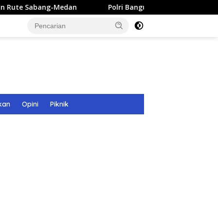
edan
Polri Bangun 40 Titik Sumur Bor untuk Warga Pasc
kan
Opini
Piknik