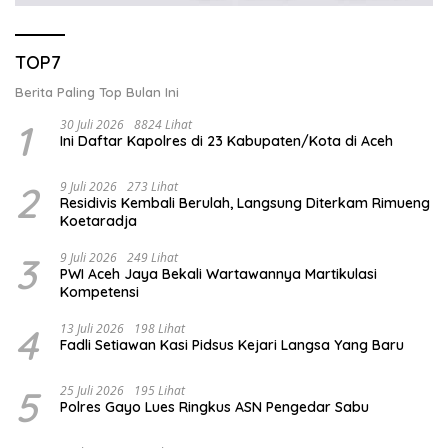
TOP7
Berita Paling Top Bulan Ini
1
30 Juli 2026
8824 Lihat
Ini Daftar Kapolres di 23 Kabupaten/Kota di Aceh
2
9 Juli 2026
273 Lihat
Residivis Kembali Berulah, Langsung Diterkam Rimueng
Koetaradja
3
9 Juli 2026
249 Lihat
PWI Aceh Jaya Bekali Wartawannya Martikulasi
Kompetensi
4
13 Juli 2026
198 Lihat
Fadli Setiawan Kasi Pidsus Kejari Langsa Yang Baru
5
25 Juli 2026
195 Lihat
Polres Gayo Lues Ringkus ASN Pengedar Sabu