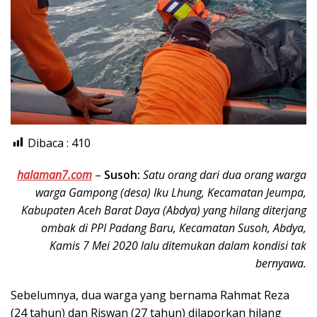
Dibaca :
410
halaman7.com
–
Susoh:
Satu orang dari dua orang warga
w
arga Gampong (desa) Iku Lhung, Kecamatan Jeumpa,
Kabupaten Aceh Barat Daya (Abdya) yang hilang diterjang
ombak di PPI Padang Baru, Kecamatan Susoh, Abdya,
Kamis 7 Mei 2020 lalu ditemukan dalam kondisi tak
bernyawa.
Sebelumnya, dua warga yang bernama Rahmat Reza
(24 tahun) dan Riswan (27 tahun) dilaporkan hilang