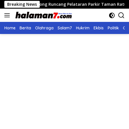
Langsung
idong Runcang Pelataran Parkir Taman Ratu Safiatuddin
Breaking News
ke
konten
Home
Berita
Olahraga
Salam7
Hukrim
Ekbis
Politik
Ol