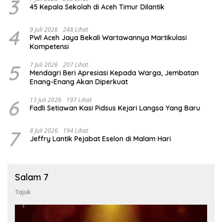
3
45 Kepala Sekolah di Aceh Timur Dilantik
4
9 Juli 2026
248 Lihat
PWI Aceh Jaya Bekali Wartawannya Martikulasi
Kompetensi
5
7 Juli 2026
207 Lihat
Mendagri Beri Apresiasi Kepada Warga, Jembatan
Enang-Enang Akan Diperkuat
6
13 Juli 2026
197 Lihat
Fadli Setiawan Kasi Pidsus Kejari Langsa Yang Baru
7
8 Juli 2026
194 Lihat
Jeffry Lantik Pejabat Eselon di Malam Hari
Salam 7
Tajuk