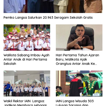
Pemko Langsa Salurkan 20.963 Seragam Sekolah Gratis
Walilota Sabang Imbau Ayah
Hari Pertama Tahun Ajaran
Antar Anak di Hari Pertama
Baru, Walikota Ajak
Sekolah
Orangtua Antar Anak Ke
Sekolah
Wakil Rektor IAIN Langsa:
IAIN Langsa Wisuda 303
Jadikan Membaca sebagai
Lulusan Sarjana dan