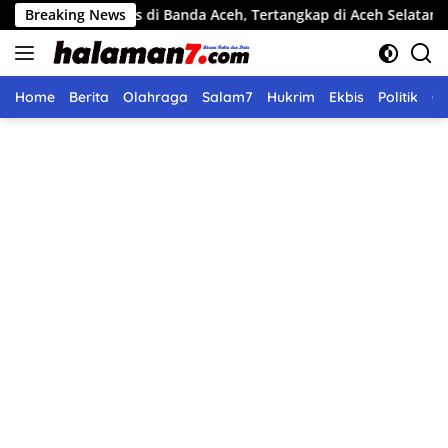
Langsung
i Beras di Banda Aceh, Tertangkap di Aceh Selatan
Breaking News
Pemko
ke
konten
Home
Berita
Olahraga
Salam7
Hukrim
Ekbis
Politik
O