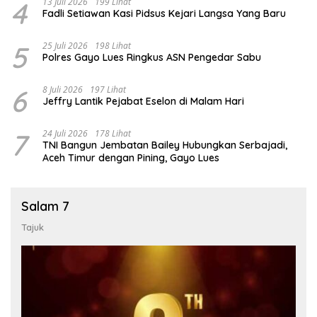
4
13 Juli 2026
199 Lihat
Fadli Setiawan Kasi Pidsus Kejari Langsa Yang Baru
5
25 Juli 2026
198 Lihat
Polres Gayo Lues Ringkus ASN Pengedar Sabu
6
8 Juli 2026
197 Lihat
Jeffry Lantik Pejabat Eselon di Malam Hari
7
24 Juli 2026
178 Lihat
TNI Bangun Jembatan Bailey Hubungkan Serbajadi,
Aceh Timur dengan Pining, Gayo Lues
Salam 7
Tajuk