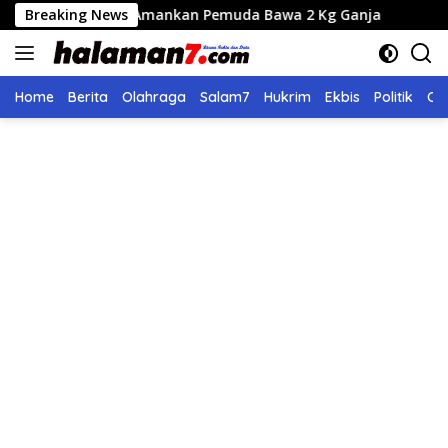
Langsung
ues Amankan Pemuda Bawa 2 Kg Ganja
Breaking News
Seleksi Calon D
ke
konten
Home
Berita
Olahraga
Salam7
Hukrim
Ekbis
Politik
Ol