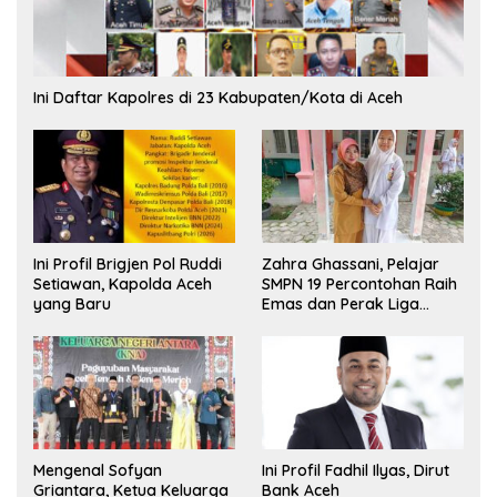
Ini Daftar Kapolres di 23 Kabupaten/Kota di Aceh
Ini Profil Brigjen Pol Ruddi
Zahra Ghassani, Pelajar
Setiawan, Kapolda Aceh
SMPN 19 Percontohan Raih
yang Baru
Emas dan Perak Liga
Olimpiade Nasional
Mengenal Sofyan
Ini Profil Fadhil Ilyas, Dirut
Griantara, Ketua Keluarga
Bank Aceh