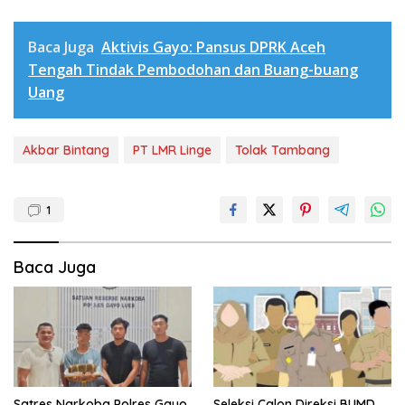
Baca Juga
Aktivis Gayo: Pansus DPRK Aceh
Tengah Tindak Pembodohan dan Buang-buang
Uang
Akbar Bintang
PT LMR Linge
Tolak Tambang
1
Baca Juga
Satres Narkoba Polres Gayo
Seleksi Calon Direksi BUMD