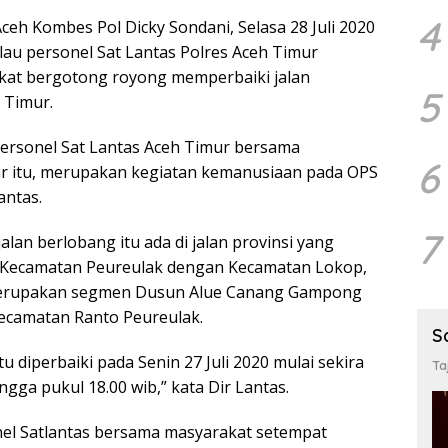
4
Aceh Kombes Pol Dicky Sondani, Selasa 28 Juli 2020
u personel Sat Lantas Polres Aceh Timur
at bergotong royong memperbaiki jalan
5
 Timur.
ersonel Sat Lantas Aceh Timur bersama
6
ar itu, merupakan kegiatan kemanusiaan pada OPS
antas.
7
jalan berlobang itu ada di jalan provinsi yang
ecamatan Peureulak dengan Kecamatan Lokop,
 merupakan segmen Dusun Alue Canang Gampong
ecamatan Ranto Peureulak.
S
tu diperbaiki pada Senin 27 Juli 2020 mulai sekira
Ta
ngga pukul 18.00 wib,” kata Dir Lantas.
nel Satlantas bersama masyarakat setempat