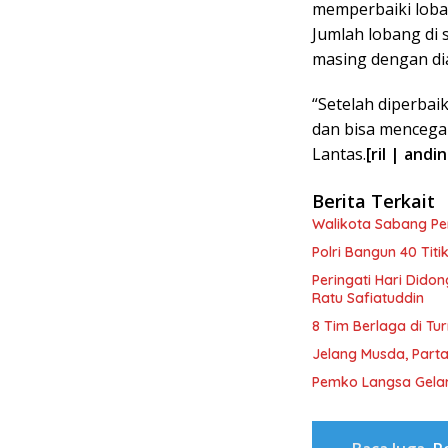
memperbaiki loba
Jumlah lobang di 
masing dengan dia
“Setelah diperbaik
dan bisa mencegah 
Lantas.
[ril | andi
Berita Terkait
Walikota Sabang P
Polri Bangun 40 Tit
Peringati Hari Dido
Ratu Safiatuddin
8 Tim Berlaga di Tu
Jelang Musda, Parta
Pemko Langsa Gelar