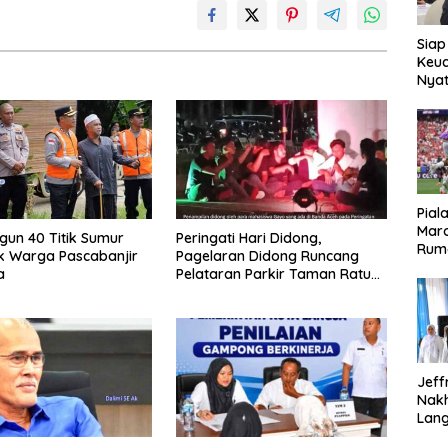
Siap
Keuc
Nya
seba
Aspr
Pial
Maro
ngun 40 Titik Sumur
Peringati Hari Didong,
Rum
k Warga Pascabanjir
Pagelaran Didong Runcang
a
Pelataran Parkir Taman Ratu
Safiatuddin
Jeff
Nak
Lan