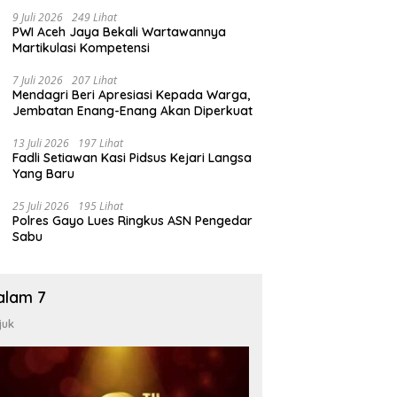
9 Juli 2026
249 Lihat
PWI Aceh Jaya Bekali Wartawannya
Martikulasi Kompetensi
7 Juli 2026
207 Lihat
Mendagri Beri Apresiasi Kepada Warga,
Jembatan Enang-Enang Akan Diperkuat
13 Juli 2026
197 Lihat
Fadli Setiawan Kasi Pidsus Kejari Langsa
Yang Baru
25 Juli 2026
195 Lihat
Polres Gayo Lues Ringkus ASN Pengedar
Sabu
alam 7
juk