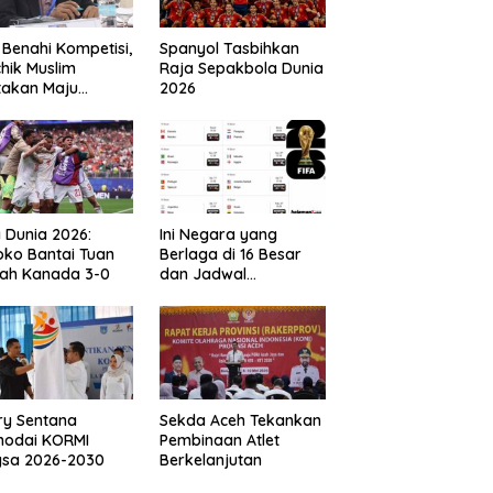
 Benahi Kompetisi,
Spanyol Tasbihkan
hik Muslim
Raja Sepakbola Dunia
takan Maju
2026
gai Calon Ketua
ov PSSI Aceh
a Dunia 2026:
Ini Negara yang
ko Bantai Tuan
Berlaga di 16 Besar
ah Kanada 3-0
dan Jadwal
Pertandingan
Perdelapan final Piala
Dunia 2026
ry Sentana
Sekda Aceh Tekankan
hodai KORMI
Pembinaan Atlet
gsa 2026-2030
Berkelanjutan