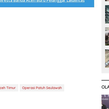
olresta Banda Aceh Buru Pelanggar Lalulintas
OL
Aceh Timur
Operasi Patuh Seulawah