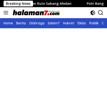
Langsung
gan Rute Sabang-Medan
Breaking News
Polri Bangun 40 Titik Sumur Bo
ke
konten
Home
Berita
Olahraga
Salam7
Hukrim
Ekbis
Politik
Ol