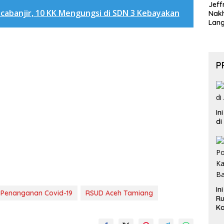
Jeff
cabanjir, 10 KK Mengungsi di SDN 3 Kebayakan
Nak
Lan
P
In
di
In
Penanganan Covid-19
RSUD Aceh Tamiang
Ru
Ka
B