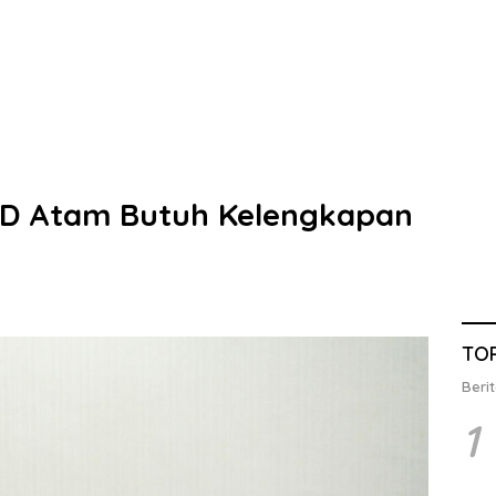
SUD Atam Butuh Kelengkapan
TO
Berit
1