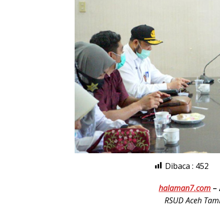
Dibaca :
452
halaman7.com
–
RSUD Aceh Tami