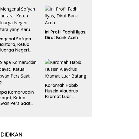
Emas dan Perak
Liga Olimpiade
Nasional
Ini Profil Fadhil Ilyas,
Dirut Bank Aceh
ngenal Sofyan
iantara, Ketua
luarga Negeri
tara yang Baru
Karomah Habib
Husein Alaydrus
apa Komaruddin
Kramat Luar
dayat, Ketua
Batang
wan Pers Saat
i?
NDIDIKAN