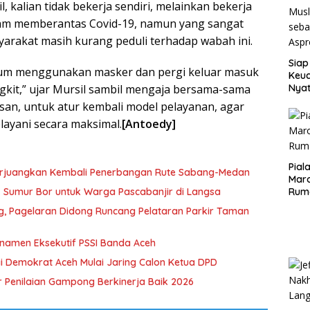
il, kalian tidak bekerja sendiri, melainkan bekerja
am memberantas Covid-19, namun yang sangat
arakat masih kurang peduli terhadap wabah ini.
Siap
um menggunakan masker dan pergi keluar masuk
Keuc
ngkit,” ujar Mursil sambil mengaja bersama-sama
Nya
seba
san, untuk atur kembali model pelayanan, agar
Aspr
elayani secara maksimal.
[Antoedy]
Pial
erjuangkan Kembali Penerbangan Rute Sabang-Medan
Maro
ik Sumur Bor untuk Warga Pascabanjir di Langsa
Rum
ng, Pagelaran Didong Runcang Pelataran Parkir Taman
rnamen Eksekutif PSSI Banda Aceh
i Demokrat Aceh Mulai Jaring Calon Ketua DPD
 Penilaian Gampong Berkinerja Baik 2026