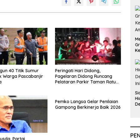
Me
Gr
Ke
An
ngun 40 Titik Sumur
Peringati Hari Didong,
k Warga Pascabanjir
Pagelaran Didong Runcang
a
Pelataran Parkir Taman Ratu
Safiatuddin
Si
Hi
Pemko Langsa Gelar Penilaian
De
Gampong Berkinerja Baik 2026
In
PE
usda, Partai