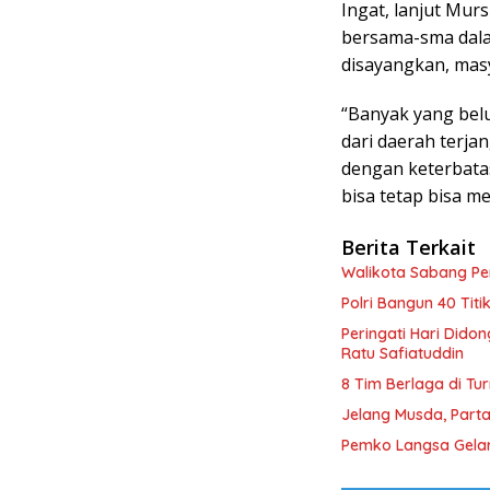
Ingat, lanjut Murs
bersama-sma dal
disayangkan, masy
“Banyak yang bel
dari daerah terja
dengan keterbata
bisa tetap bisa m
Berita Terkait
Walikota Sabang P
Polri Bangun 40 Tit
Peringati Hari Dido
Ratu Safiatuddin
8 Tim Berlaga di Tu
Jelang Musda, Parta
Pemko Langsa Gelar