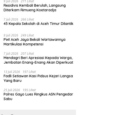
9 Juli 2026
271 Lihat
Residivis Kembali Berulah, Langsung
Diterkam Rimueng Koetaradja
7 Juli 2026
266 Lihat
45 Kepala Sekolah di Aceh Timur Dilantik
9 Juli 2026
249 Lihat
PWI Aceh Jaya Bekali Wartawannya
Martikulasi Kompetensi
7 Juli 2026
207 Lihat
Mendagri Beri Apresiasi Kepada Warga,
Jembatan Enang-Enang Akan Diperkuat
13 Juli 2026
197 Lihat
Fadli Setiawan Kasi Pidsus Kejari Langsa
Yang Baru
25 Juli 2026
195 Lihat
Polres Gayo Lues Ringkus ASN Pengedar
Sabu