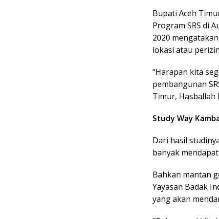
Bupati Aceh Timur
Program SRS di Au
2020 mengatakan,
lokasi atau perizi
“Harapan kita se
pembangunan SRS d
Timur, Hasballah
Study Way Kamb
Dari hasil studin
banyak mendapatk
Bahkan mantan ge
Yayasan Badak Ind
yang akan menda