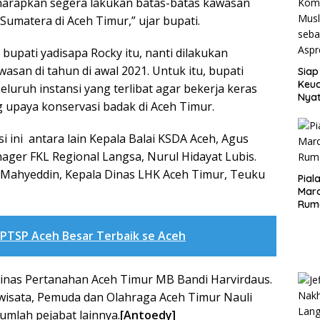
 harapkan segera lakukan batas-batas kawasan
Sumatera di Aceh Timur,” ujar bupati.
 bupati yadisapa Rocky itu, nanti dilakukan
an di tahun di awal 2021. Untuk itu, bupati
Siap
Keuc
luruh instansi yang terlibat agar bekerja keras
Nya
upaya konservasi badak di Aceh Timur.
seba
Aspr
si ini antara lain Kepala Balai KSDA Aceh, Agus
ager FKL Regional Langsa, Nurul Hidayat Lubis.
Ir Mahyeddin, Kepala Dinas LHK Aceh Timur, Teuku
Pial
Maro
Rum
PTSP Aceh Besar Terbaik se Aceh
Dinas Pertanahan Aceh Timur MB Bandi Harvirdaus.
iwisata, Pemuda dan Olahraga Aceh Timur Nauli
mlah pejabat lainnya.
[Antoedy]