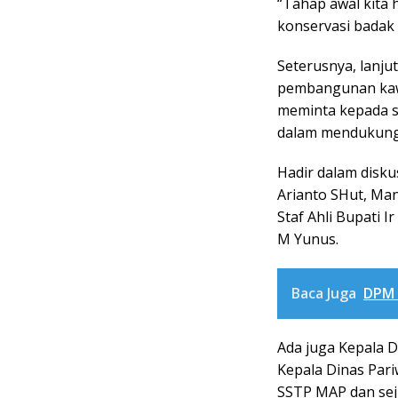
“Tahap awal kita
konservasi badak 
Seterusnya, lanjut
pembangunan kawas
meminta kepada se
dalam mendukung 
Hadir dalam disku
Arianto SHut, Man
Staf Ahli Bupati 
M Yunus.
Baca Juga
DPM 
Ada juga Kepala 
Kepala Dinas Par
SSTP MAP dan seju