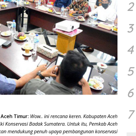
2
3
4
5
6
7
–
Aceh Timur:
Wow.. ini rencana keren. Kabupaten Aceh
ki Konservasi Badak Sumatera. Untuk itu, Pemkab Aceh
kan mendukung penuh upaya pembangunan konservasi