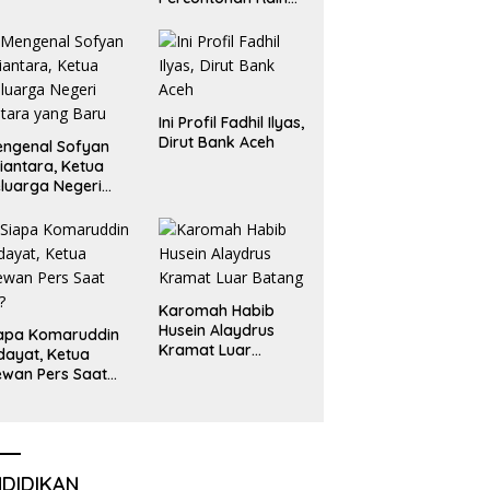
Emas dan Perak
Liga Olimpiade
Nasional
Ini Profil Fadhil Ilyas,
Dirut Bank Aceh
ngenal Sofyan
iantara, Ketua
luarga Negeri
tara yang Baru
Karomah Habib
Husein Alaydrus
apa Komaruddin
Kramat Luar
dayat, Ketua
Batang
wan Pers Saat
i?
NDIDIKAN