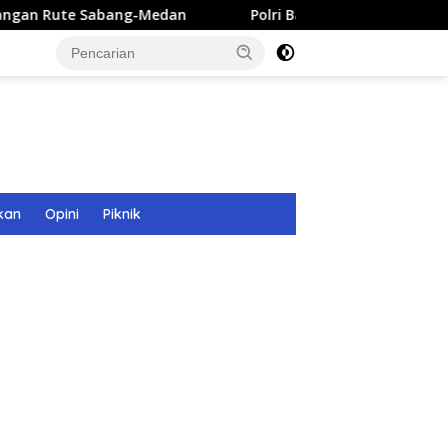
ang-Medan
Polri Bangun 40 Titik Sumur Bor untuk Warga
kan
Opini
Piknik