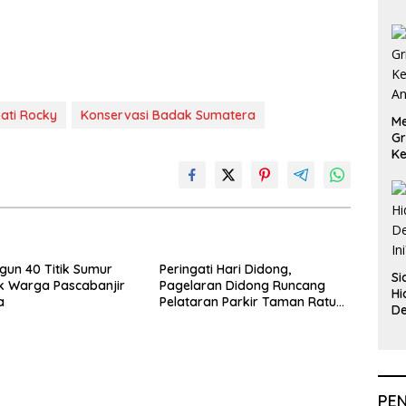
ati Rocky
Konservasi Badak Sumatera
Me
Gr
Ke
An
ngun 40 Titik Sumur
Peringati Hari Didong,
Si
k Warga Pascabanjir
Pagelaran Didong Runcang
Hi
a
Pelataran Parkir Taman Ratu
De
Safiatuddin
In
PE