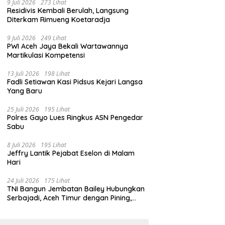
9 Juli 2026
273 Lihat
Residivis Kembali Berulah, Langsung
Diterkam Rimueng Koetaradja
9 Juli 2026
249 Lihat
PWI Aceh Jaya Bekali Wartawannya
Martikulasi Kompetensi
13 Juli 2026
198 Lihat
Fadli Setiawan Kasi Pidsus Kejari Langsa
Yang Baru
25 Juli 2026
195 Lihat
Polres Gayo Lues Ringkus ASN Pengedar
Sabu
8 Juli 2026
195 Lihat
Jeffry Lantik Pejabat Eselon di Malam
Hari
24 Juli 2026
175 Lihat
TNI Bangun Jembatan Bailey Hubungkan
Serbajadi, Aceh Timur dengan Pining,
Gayo Lues