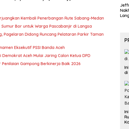
Jeff
Nak
Lan
erjuangkan Kembali Penerbangan Rute Sabang-Medan
ik Sumur Bor untuk Warga Pascabanjir di Langsa
ng, Pagelaran Didong Runcang Pelataran Parkir Taman
P
rnamen Eksekutif PSSI Banda Aceh
i Demokrat Aceh Mulai Jaring Calon Ketua DPD
 Penilaian Gampong Berkinerja Baik 2026
In
di
In
Ru
Ka
B