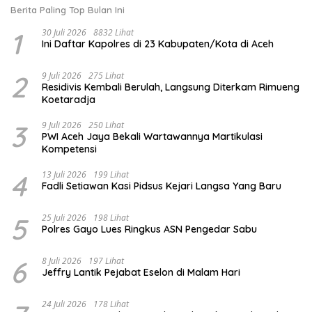
Berita Paling Top Bulan Ini
1
30 Juli 2026
8832 Lihat
Ini Daftar Kapolres di 23 Kabupaten/Kota di Aceh
2
9 Juli 2026
275 Lihat
Residivis Kembali Berulah, Langsung Diterkam Rimueng
Koetaradja
3
9 Juli 2026
250 Lihat
PWI Aceh Jaya Bekali Wartawannya Martikulasi
Kompetensi
4
13 Juli 2026
199 Lihat
Fadli Setiawan Kasi Pidsus Kejari Langsa Yang Baru
5
25 Juli 2026
198 Lihat
Polres Gayo Lues Ringkus ASN Pengedar Sabu
6
8 Juli 2026
197 Lihat
Jeffry Lantik Pejabat Eselon di Malam Hari
24 Juli 2026
178 Lihat