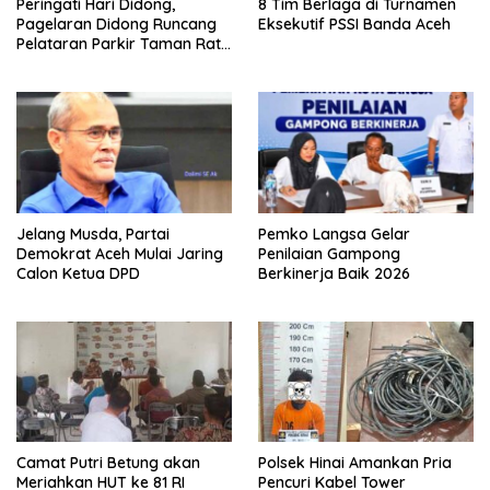
Peringati Hari Didong,
8 Tim Berlaga di Turnamen
Pagelaran Didong Runcang
Eksekutif PSSI Banda Aceh
Pelataran Parkir Taman Ratu
Safiatuddin
Jelang Musda, Partai
Pemko Langsa Gelar
Demokrat Aceh Mulai Jaring
Penilaian Gampong
Calon Ketua DPD
Berkinerja Baik 2026
Camat Putri Betung akan
Polsek Hinai Amankan Pria
Meriahkan HUT ke 81 RI
Pencuri Kabel Tower