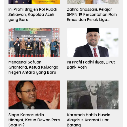
Ini Profil Brigjen Pol Ruddi
Zahra Ghassani, Pelajar
Setiawan, Kapolda Aceh
SMPN 19 Percontohan Raih
yang Baru
Emas dan Perak Liga
Olimpiade Nasional
Mengenal Sofyan
Ini Profil Fadhil Ilyas, Dirut
Griantara, Ketua Keluarga
Bank Aceh
Negeri Antara yang Baru
Siapa Komaruddin
Karomah Habib Husein
Hidayat, Ketua Dewan Pers
Alaydrus Kramat Luar
Saat Ini?
Batang