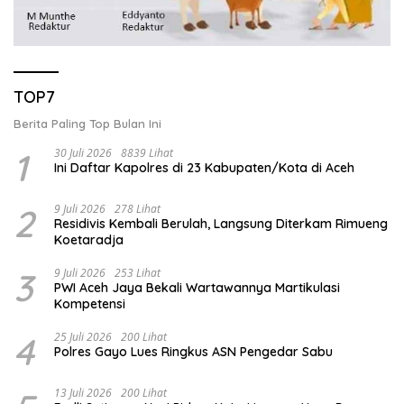
TOP7
Berita Paling Top Bulan Ini
1
30 Juli 2026
8839 Lihat
Ini Daftar Kapolres di 23 Kabupaten/Kota di Aceh
2
9 Juli 2026
278 Lihat
Residivis Kembali Berulah, Langsung Diterkam Rimueng
Koetaradja
3
9 Juli 2026
253 Lihat
PWI Aceh Jaya Bekali Wartawannya Martikulasi
Kompetensi
4
25 Juli 2026
200 Lihat
Polres Gayo Lues Ringkus ASN Pengedar Sabu
13 Juli 2026
200 Lihat