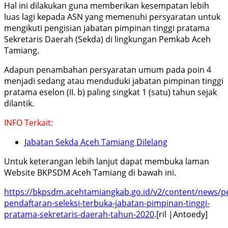
Hal ini dilakukan guna memberikan kesempatan lebih
luas lagi kepada ASN yang memenuhi persyaratan untuk
mengikuti pengisian jabatan pimpinan tinggi pratama
Sekretaris Daerah (Sekda) di lingkungan Pemkab Aceh
Tamiang.
Adapun penambahan persyaratan umum pada poin 4
menjadi sedang atau menduduki jabatan pimpinan tinggi
pratama eselon (II. b) paling singkat 1 (satu) tahun sejak
dilantik.
INFO Terkait:
Jabatan Sekda Aceh Tamiang Dilelang
Untuk keterangan lebih lanjut dapat membuka laman
Website BKPSDM Aceh Tamiang di bawah ini.
https://bkpsdm.acehtamiangkab.go.id/v2/content/news/p
pendaftaran-seleksi-terbuka-jabatan-pimpinan-tinggi-
pratama-sekretaris-daerah-tahun-2020
.[ril |Antoedy]