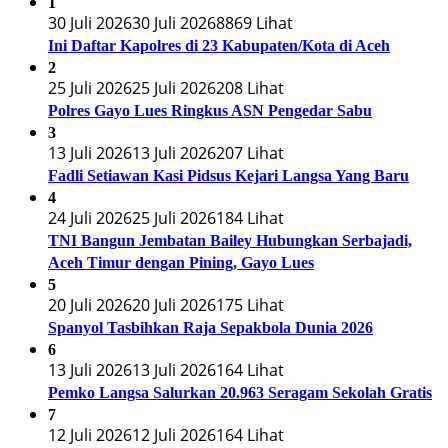
1
30 Juli 2026
30 Juli 2026
8869 Lihat
Ini Daftar Kapolres di 23 Kabupaten/Kota di Aceh
2
25 Juli 2026
25 Juli 2026
208 Lihat
Polres Gayo Lues Ringkus ASN Pengedar Sabu
3
13 Juli 2026
13 Juli 2026
207 Lihat
Fadli Setiawan Kasi Pidsus Kejari Langsa Yang Baru
4
24 Juli 2026
25 Juli 2026
184 Lihat
TNI Bangun Jembatan Bailey Hubungkan Serbajadi,
Aceh Timur dengan Pining, Gayo Lues
5
20 Juli 2026
20 Juli 2026
175 Lihat
Spanyol Tasbihkan Raja Sepakbola Dunia 2026
6
13 Juli 2026
13 Juli 2026
164 Lihat
Pemko Langsa Salurkan 20.963 Seragam Sekolah Gratis
7
12 Juli 2026
12 Juli 2026
164 Lihat