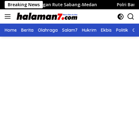
Langsung
bangan Rute Sabang-Medan
Breaking News
Polri Bangun 40 Titik Sumu
ke
konten
Home
Berita
Olahraga
Salam7
Hukrim
Ekbis
Politik
Ol