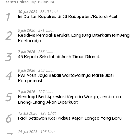
Berita Paling Top Bulan Ini
1
30 Juli 2026
8815 Lihat
Ini Daftar Kapolres di 23 Kabupaten/Kota di Aceh
2
9 Juli 2026
271 Lihat
Residivis Kembali Berulah, Langsung Diterkam Rimueng
Koetaradja
3
7 Juli 2026
266 Lihat
45 Kepala Sekolah di Aceh Timur Dilantik
4
9 Juli 2026
249 Lihat
PWI Aceh Jaya Bekali Wartawannya Martikulasi
Kompetensi
5
7 Juli 2026
207 Lihat
Mendagri Beri Apresiasi Kepada Warga, Jembatan
Enang-Enang Akan Diperkuat
6
13 Juli 2026
197 Lihat
Fadli Setiawan Kasi Pidsus Kejari Langsa Yang Baru
25 Juli 2026
195 Lihat