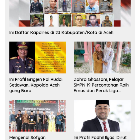
Ini Daftar Kapolres di 23 Kabupaten/Kota di Aceh
Ini Profil Brigjen Pol Ruddi
Zahra Ghassani, Pelajar
Setiawan, Kapolda Aceh
SMPN 19 Percontohan Raih
yang Baru
Emas dan Perak Liga
Olimpiade Nasional
Mengenal Sofyan
Ini Profil Fadhil Ilyas, Dirut