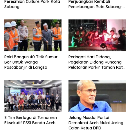
Peresmian Culture Park Kota
Perjuangkan Kembali
Sabang
Penerbangan Rute Sabang-
Medan
Polri Bangun 40 Titik Sumur
Peringati Hari Didong,
Bor untuk Warga
Pagelaran Didong Runcang
Pascabanjir di Langsa
Pelataran Parkir Taman Ratu
Safiatuddin
8 Tim Berlaga di Turnamen
Jelang Musda, Partai
Eksekutif PSSI Banda Aceh
Demokrat Aceh Mulai Jaring
Calon Ketua DPD