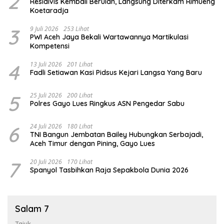
2
Residivis Kembali Berulah, Langsung Diterkam Rimueng
Koetaradja
3
9 Juli 2026
253 Lihat
PWI Aceh Jaya Bekali Wartawannya Martikulasi
Kompetensi
4
13 Juli 2026
201 Lihat
Fadli Setiawan Kasi Pidsus Kejari Langsa Yang Baru
5
25 Juli 2026
200 Lihat
Polres Gayo Lues Ringkus ASN Pengedar Sabu
6
24 Juli 2026
180 Lihat
TNI Bangun Jembatan Bailey Hubungkan Serbajadi,
Aceh Timur dengan Pining, Gayo Lues
7
20 Juli 2026
170 Lihat
Spanyol Tasbihkan Raja Sepakbola Dunia 2026
Salam 7
Tajuk