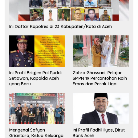
Ini Daftar Kapolres di 23 Kabupaten/Kota di Aceh
Ini Profil Brigjen Pol Ruddi
Zahra Ghassani, Pelajar
Setiawan, Kapolda Aceh
SMPN 19 Percontohan Raih
yang Baru
Emas dan Perak Liga
Olimpiade Nasional
Mengenal Sofyan
Ini Profil Fadhil Ilyas, Dirut
Griantara, Ketua Keluarga
Bank Aceh