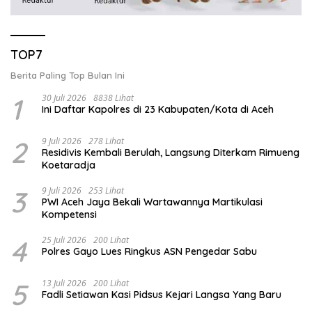
TOP7
Berita Paling Top Bulan Ini
1
30 Juli 2026
8838 Lihat
Ini Daftar Kapolres di 23 Kabupaten/Kota di Aceh
2
9 Juli 2026
278 Lihat
Residivis Kembali Berulah, Langsung Diterkam Rimueng
Koetaradja
3
9 Juli 2026
253 Lihat
PWI Aceh Jaya Bekali Wartawannya Martikulasi
Kompetensi
4
25 Juli 2026
200 Lihat
Polres Gayo Lues Ringkus ASN Pengedar Sabu
5
13 Juli 2026
200 Lihat
Fadli Setiawan Kasi Pidsus Kejari Langsa Yang Baru