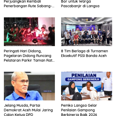
Perjuangkan Kembali
Bor untuk Warga
Penerbangan Rute Sabang-
Pascabanjir di Langsa
Medan
Peringati Hari Didong,
8 Tim Berlaga di Turnamen
Pagelaran Didong Runcang
Eksekutif PSSI Banda Aceh
Pelataran Parkir Taman Ratu
Safiatuddin
Jelang Musda, Partai
Pemko Langsa Gelar
Demokrat Aceh Mulai Jaring
Penilaian Gampong
Calon Ketua DPD
Berkinerja Baik 2026