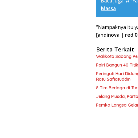
Baca Juga
Al-F
Massa
“Nampaknya itu yan
[andinova | red 0
Berita Terkait
Walikota Sabang P
Polri Bangun 40 Tit
Peringati Hari Dido
Ratu Safiatuddin
8 Tim Berlaga di Tu
Jelang Musda, Parta
Pemko Langsa Gelar