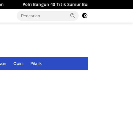
Bangun 40 Titik Sumur Bor untuk Warga Pascabanjir di Langsa
kan
Opini
Piknik