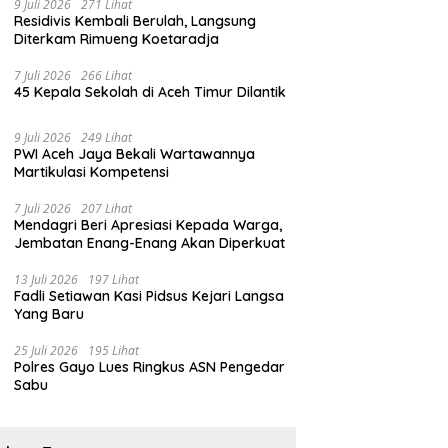
9 Juli 2026
271 Lihat
Residivis Kembali Berulah, Langsung
Diterkam Rimueng Koetaradja
7 Juli 2026
266 Lihat
45 Kepala Sekolah di Aceh Timur Dilantik
9 Juli 2026
249 Lihat
PWI Aceh Jaya Bekali Wartawannya
Martikulasi Kompetensi
7 Juli 2026
207 Lihat
Mendagri Beri Apresiasi Kepada Warga,
Jembatan Enang-Enang Akan Diperkuat
13 Juli 2026
197 Lihat
Fadli Setiawan Kasi Pidsus Kejari Langsa
Yang Baru
25 Juli 2026
195 Lihat
Polres Gayo Lues Ringkus ASN Pengedar
Sabu