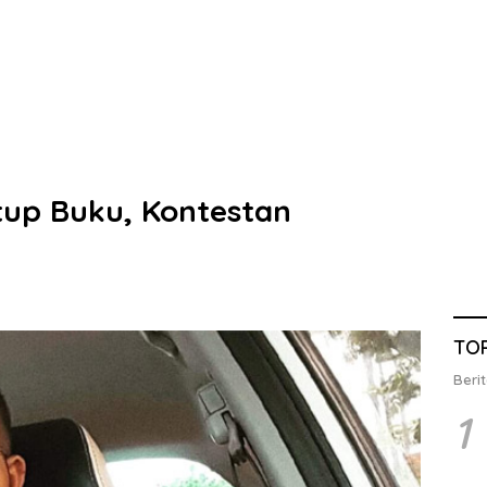
tup Buku, Kontestan
TO
Berit
1