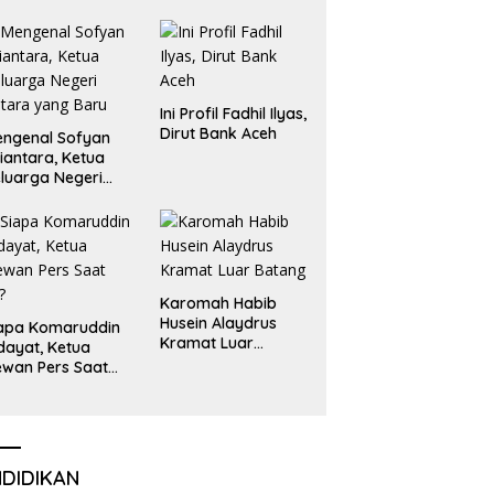
Emas dan Perak
Liga Olimpiade
Nasional
Ini Profil Fadhil Ilyas,
Dirut Bank Aceh
ngenal Sofyan
iantara, Ketua
luarga Negeri
tara yang Baru
Karomah Habib
Husein Alaydrus
apa Komaruddin
Kramat Luar
dayat, Ketua
Batang
wan Pers Saat
i?
NDIDIKAN