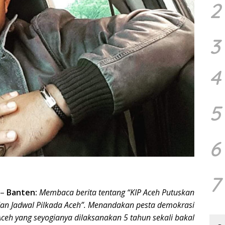
2
3
4
5
6
7
–
Banten:
Membaca berita tentang “KIP Aceh Putuskan
an Jadwal Pilkada Aceh”. Menandakan pesta demokrasi
Aceh yang seyogianya dilaksanakan 5 tahun sekali bakal