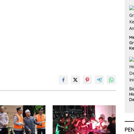
Me
Gr
Ke
An
Si
Hi
De
In
PE