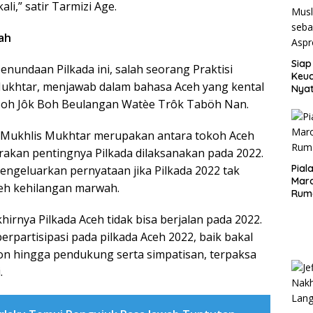
li,” satir Tarmizi Age.
ah
Siap
enundaan Pilkada ini, salah seorang Praktisi
Keuc
khtar, menjawab dalam bahasa Aceh yang kental
Nya
seba
Boh Jôk Boh Beulangan Watèe Trôk Taböh Nan.
Aspr
 Mukhlis Mukhtar merupakan antara tokoh Aceh
rakan pentingnya Pilkada dilaksanakan pada 2022.
Pial
ngeluarkan pernyataan jika Pilkada 2022 tak
Maro
ceh kehilangan marwah.
Rum
hirnya Pilkada Aceh tidak bisa berjalan pada 2022.
erpartisipasi pada pilkada Aceh 2022, baik bakal
on hingga pendukung serta simpatisan, terpaksa
.