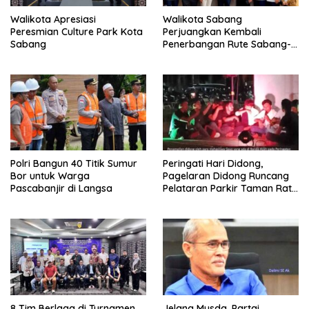
Walikota Apresiasi
Walikota Sabang
Peresmian Culture Park Kota
Perjuangkan Kembali
Sabang
Penerbangan Rute Sabang-
Medan
Polri Bangun 40 Titik Sumur
Peringati Hari Didong,
Bor untuk Warga
Pagelaran Didong Runcang
Pascabanjir di Langsa
Pelataran Parkir Taman Ratu
Safiatuddin
8 Tim Berlaga di Turnamen
Jelang Musda, Partai