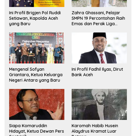
Ini Profil Brigjen Pol Ruddi
Zahra Ghassani, Pelajar
Setiawan, Kapolda Aceh
SMPN 19 Percontohan Raih
yang Baru
Emas dan Perak Liga
Olimpiade Nasional
Mengenal Sofyan
Ini Profil Fadhil Ilyas, Dirut
Griantara, Ketua Keluarga
Bank Aceh
Negeri Antara yang Baru
Siapa Komaruddin
Karomah Habib Husein
Hidayat, Ketua Dewan Pers
Alaydrus Kramat Luar