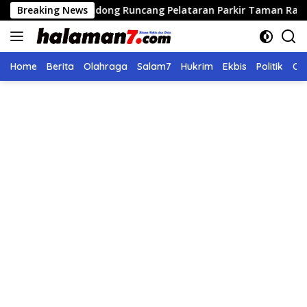
Langsung
aran Didong Runcang Pelataran Parkir Taman Ratu Safiatuddin
Breaking News
ke
konten
Home
Berita
Olahraga
Salam7
Hukrim
Ekbis
Politik
Ol