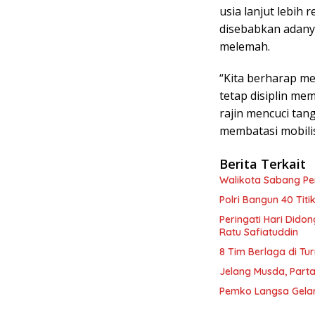
usia lanjut lebih 
disebabkan adanya
melemah.
“Kita berharap me
tetap disiplin me
rajin mencuci tan
membatasi mobilis
Berita Terkait
Walikota Sabang P
Polri Bangun 40 Tit
Peringati Hari Dido
Ratu Safiatuddin
8 Tim Berlaga di Tu
Jelang Musda, Parta
Pemko Langsa Gelar