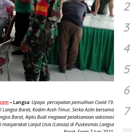
2
3
4
5
6
.com
–
Langsa:
Upaya percepatan pemulihan Covid-19.
7
l Langsa Barat, Kodim Aceh Timur, Serka Azlin bersama
angsa Barat, Aiptu Budi megawal pelaksanaan vaksinasi
i masyarakat Lanjut Usia (Lansia) di Puskesmas Langsa
Barat, Senin 7 Juni 2021
.