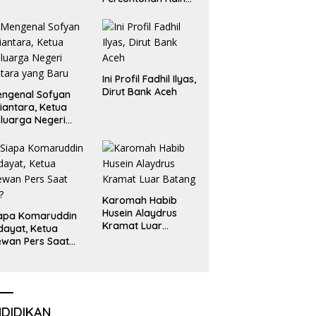
Emas dan Perak
Liga Olimpiade
Nasional
Ini Profil Fadhil Ilyas,
Dirut Bank Aceh
ngenal Sofyan
iantara, Ketua
luarga Negeri
tara yang Baru
Karomah Habib
Husein Alaydrus
apa Komaruddin
Kramat Luar
dayat, Ketua
Batang
wan Pers Saat
i?
NDIDIKAN