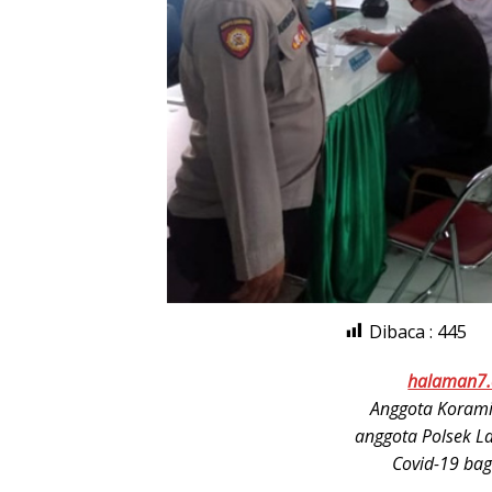
Dibaca :
445
halaman7
Anggota Korami
anggota Polsek L
Covid-19 bag