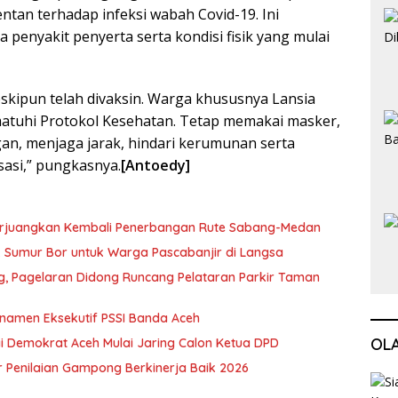
rentan terhadap infeksi wabah Covid-19. Ini
 penyakit penyerta serta kondisi fisik yang mulai
skipun telah divaksin. Warga khususnya Lansia
matuhi Protokol Kesehatan. Tetap memakai masker,
gan, menjaga jarak, hindari kerumunan serta
asi,” pungkasnya.
[Antoedy]
erjuangkan Kembali Penerbangan Rute Sabang-Medan
ik Sumur Bor untuk Warga Pascabanjir di Langsa
ng, Pagelaran Didong Runcang Pelataran Parkir Taman
rnamen Eksekutif PSSI Banda Aceh
OL
i Demokrat Aceh Mulai Jaring Calon Ketua DPD
 Penilaian Gampong Berkinerja Baik 2026