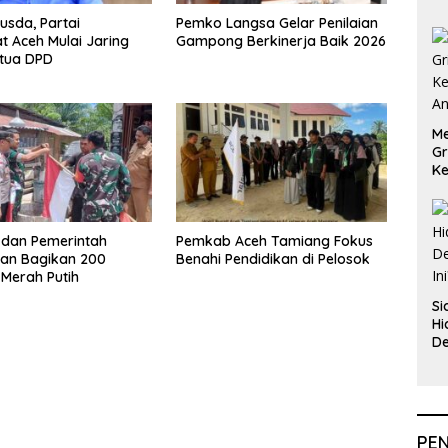
usda, Partai
Pemko Langsa Gelar Penilaian
 Aceh Mulai Jaring
Gampong Berkinerja Baik 2026
etua DPD
Me
Gr
Ke
An
i dan Pemerintah
Pemkab Aceh Tamiang Fokus
an Bagikan 200
Benahi Pendidikan di Pelosok
Merah Putih
Si
Hi
De
In
PE