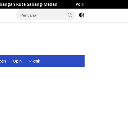
ang-Medan
Polri Bangun 40 Titik Sumur Bor untuk Warg
kan
Opini
Piknik