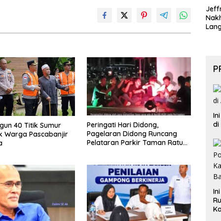
Jeff
Nak
Lan
P
In
di
Peringati Hari Didong,
ngun 40 Titik Sumur
Pagelaran Didong Runcang
k Warga Pascabanjir
Pelataran Parkir Taman Ratu
a
Safiatuddin
In
Ru
Ka
B