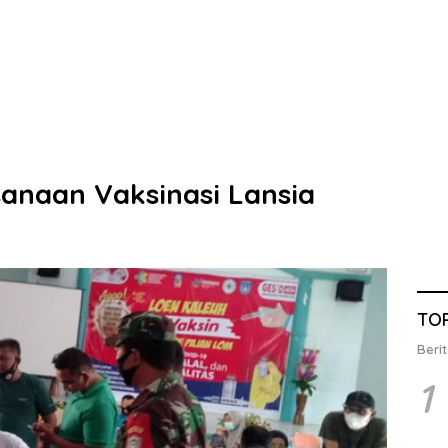
sanaan Vaksinasi Lansia
TO
Berit
1