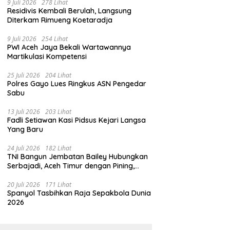
9 Juli 2026
278 Lihat
Residivis Kembali Berulah, Langsung
Diterkam Rimueng Koetaradja
9 Juli 2026
254 Lihat
PWI Aceh Jaya Bekali Wartawannya
Martikulasi Kompetensi
25 Juli 2026
204 Lihat
Polres Gayo Lues Ringkus ASN Pengedar
Sabu
13 Juli 2026
203 Lihat
Fadli Setiawan Kasi Pidsus Kejari Langsa
Yang Baru
24 Juli 2026
182 Lihat
TNI Bangun Jembatan Bailey Hubungkan
Serbajadi, Aceh Timur dengan Pining,
Gayo Lues
20 Juli 2026
171 Lihat
Spanyol Tasbihkan Raja Sepakbola Dunia
2026