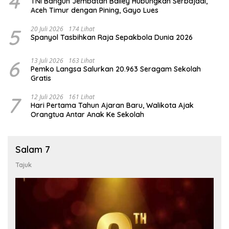
4
TNI Bangun Jembatan Bailey Hubungkan Serbajadi,
Aceh Timur dengan Pining, Gayo Lues
5
20 Juli 2026
174 Lihat
Spanyol Tasbihkan Raja Sepakbola Dunia 2026
6
13 Juli 2026
163 Lihat
Pemko Langsa Salurkan 20.963 Seragam Sekolah
Gratis
7
12 Juli 2026
161 Lihat
Hari Pertama Tahun Ajaran Baru, Walikota Ajak
Orangtua Antar Anak Ke Sekolah
Salam 7
Tajuk