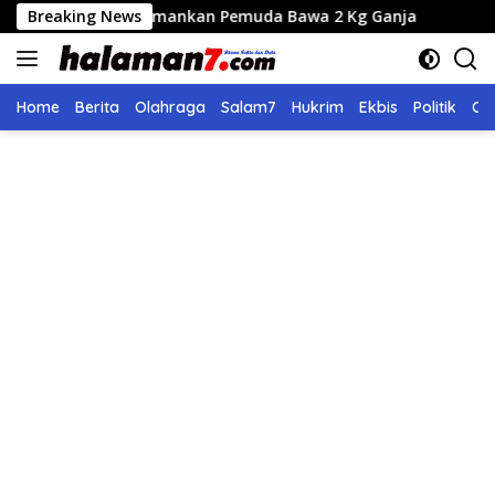
Langsung
 Lues Amankan Pemuda Bawa 2 Kg Ganja
Breaking News
Seleksi Calon 
ke
konten
Home
Berita
Olahraga
Salam7
Hukrim
Ekbis
Politik
Ol