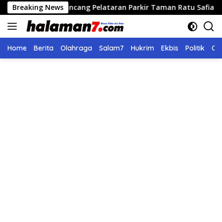
Langsung
ng Runcang Pelataran Parkir Taman Ratu Safiatuddin
Breaking News
8 
ke
konten
Home
Berita
Olahraga
Salam7
Hukrim
Ekbis
Politik
Ol