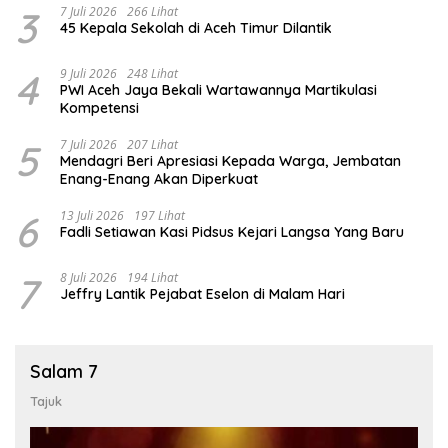
3
7 Juli 2026
266 Lihat
45 Kepala Sekolah di Aceh Timur Dilantik
4
9 Juli 2026
248 Lihat
PWI Aceh Jaya Bekali Wartawannya Martikulasi
Kompetensi
5
7 Juli 2026
207 Lihat
Mendagri Beri Apresiasi Kepada Warga, Jembatan
Enang-Enang Akan Diperkuat
6
13 Juli 2026
197 Lihat
Fadli Setiawan Kasi Pidsus Kejari Langsa Yang Baru
7
8 Juli 2026
194 Lihat
Jeffry Lantik Pejabat Eselon di Malam Hari
Salam 7
Tajuk