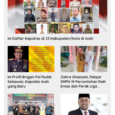
Ini Daftar Kapolres di 23 Kabupaten/Kota di Aceh
Ini Profil Brigjen Pol Ruddi
Zahra Ghassani, Pelajar
Setiawan, Kapolda Aceh
SMPN 19 Percontohan Raih
yang Baru
Emas dan Perak Liga
Olimpiade Nasional