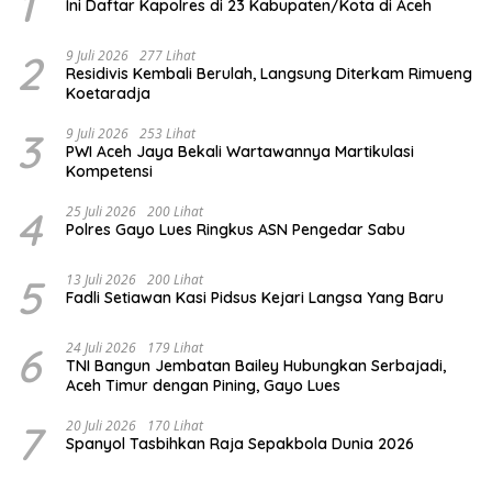
1
Ini Daftar Kapolres di 23 Kabupaten/Kota di Aceh
2
9 Juli 2026
277 Lihat
Residivis Kembali Berulah, Langsung Diterkam Rimueng
Koetaradja
3
9 Juli 2026
253 Lihat
PWI Aceh Jaya Bekali Wartawannya Martikulasi
Kompetensi
4
25 Juli 2026
200 Lihat
Polres Gayo Lues Ringkus ASN Pengedar Sabu
5
13 Juli 2026
200 Lihat
Fadli Setiawan Kasi Pidsus Kejari Langsa Yang Baru
6
24 Juli 2026
179 Lihat
TNI Bangun Jembatan Bailey Hubungkan Serbajadi,
Aceh Timur dengan Pining, Gayo Lues
7
20 Juli 2026
170 Lihat
Spanyol Tasbihkan Raja Sepakbola Dunia 2026