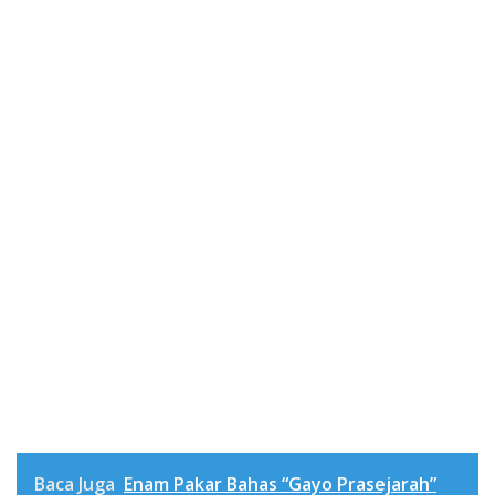
Baca Juga
Enam Pakar Bahas “Gayo Prasejarah”