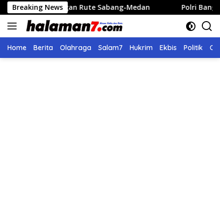
Langsung
an Rute Sabang-Medan
Breaking News
Polri Bangun 40 Titik Sumur Bor
ke
konten
Home
Berita
Olahraga
Salam7
Hukrim
Ekbis
Politik
Ol