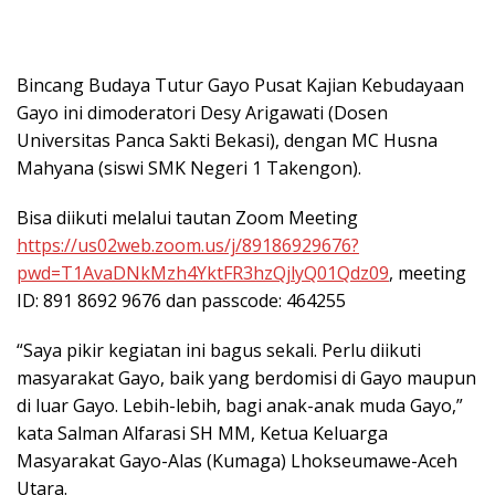
Bincang Budaya Tutur Gayo Pusat Kajian Kebudayaan
Gayo ini dimoderatori Desy Arigawati (Dosen
Universitas Panca Sakti Bekasi), dengan MC Husna
Mahyana (siswi SMK Negeri 1 Takengon).
Bisa diikuti melalui tautan Zoom Meeting
https://us02web.zoom.us/j/89186929676?
pwd=T1AvaDNkMzh4YktFR3hzQjlyQ01Qdz09
, meeting
ID: 891 8692 9676 dan passcode: 464255
“Saya pikir kegiatan ini bagus sekali. Perlu diikuti
masyarakat Gayo, baik yang berdomisi di Gayo maupun
di luar Gayo. Lebih-lebih, bagi anak-anak muda Gayo,”
kata Salman Alfarasi SH MM, Ketua Keluarga
Masyarakat Gayo-Alas (Kumaga) Lhokseumawe-Aceh
Utara.