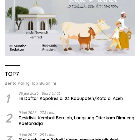
TOP7
Berita Paling Top Bulan Ini
1
30 Juli 2026
8838 Lihat
Ini Daftar Kapolres di 23 Kabupaten/Kota di Aceh
2
9 Juli 2026
278 Lihat
Residivis Kembali Berulah, Langsung Diterkam Rimueng
Koetaradja
3
9 Juli 2026
253 Lihat
PWI Aceh Jaya Bekali Wartawannya Martikulasi