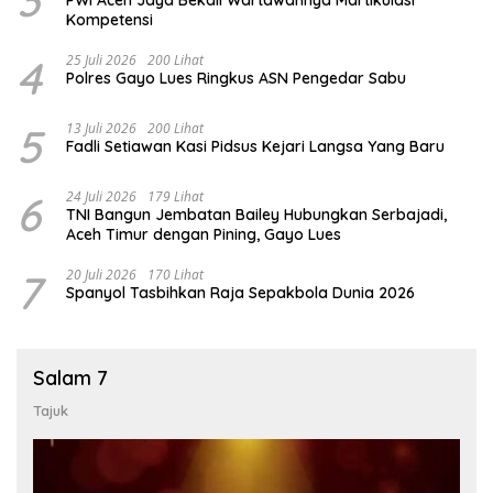
Kompetensi
4
25 Juli 2026
200 Lihat
Polres Gayo Lues Ringkus ASN Pengedar Sabu
5
13 Juli 2026
200 Lihat
Fadli Setiawan Kasi Pidsus Kejari Langsa Yang Baru
6
24 Juli 2026
179 Lihat
TNI Bangun Jembatan Bailey Hubungkan Serbajadi,
Aceh Timur dengan Pining, Gayo Lues
7
20 Juli 2026
170 Lihat
Spanyol Tasbihkan Raja Sepakbola Dunia 2026
Salam 7
Tajuk