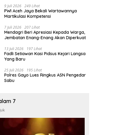
9 Juli 2026
249 Lihat
PWI Aceh Jaya Bekali Wartawannya
Martikulasi Kompetensi
7 Juli 2026
207 Lihat
Mendagri Beri Apresiasi Kepada Warga,
Jembatan Enang-Enang Akan Diperkuat
13 Juli 2026
197 Lihat
Fadli Setiawan Kasi Pidsus Kejari Langsa
Yang Baru
25 Juli 2026
195 Lihat
Polres Gayo Lues Ringkus ASN Pengedar
Sabu
alam 7
juk