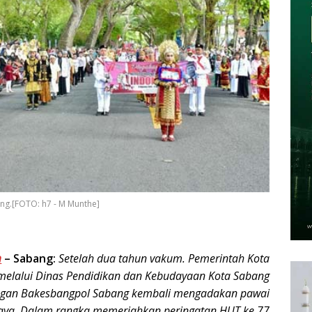
ang.[FOTO: h7 - M Munthe]
m
–
Sabang:
Setelah dua tahun vakum. Pemerintah Kota
melalui Dinas Pendidikan dan Kebudayaan Kota Sabang
ngan Bakesbangpol Sabang kembali mengadakan pawai
aya. Dalam rangka memeriahkan peringatan HUT ke 77