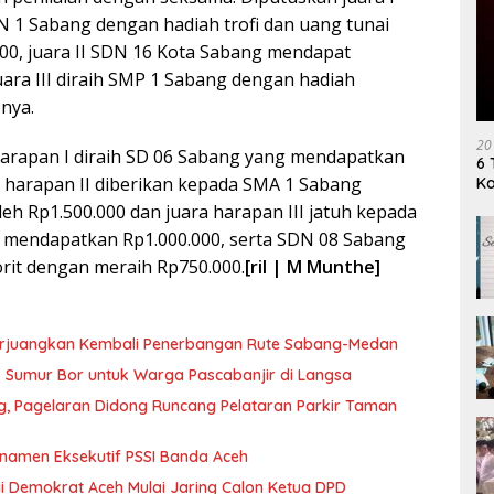
1 Sabang dengan hadiah trofi dan uang tunai
00, juara II SDN 16 Kota Sabang mendapat
uara III diraih SMP 1 Sabang dengan hadiah
snya.
20
harapan I diraih SD 06 Sabang yang mendapatkan
6 
a harapan II diberikan kepada SMA 1 Sabang
K
h Rp1.500.000 dan juara harapan III jatuh kepada
mendapatkan Rp1.000.000, serta SDN 08 Sabang
orit dengan meraih Rp750.000.
[ril | M Munthe]
erjuangkan Kembali Penerbangan Rute Sabang-Medan
ik Sumur Bor untuk Warga Pascabanjir di Langsa
ng, Pagelaran Didong Runcang Pelataran Parkir Taman
rnamen Eksekutif PSSI Banda Aceh
i Demokrat Aceh Mulai Jaring Calon Ketua DPD