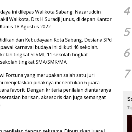
4
daya ini dilepas Walikota Sabang, Nazaruddin
il Walikota, Drs H Suradji Junus, di depan Kantor
Kamis 18 Agustus 2022.
5
didikan dan Kebudayaan Kota Sabang, Desiana SPd
wai karnaval budaya ini diikuti 46 sekolah.
6
kolah tingkat SD/MI, 11 sekolah tingkat
sekolah tingkat SMA/SMK/MA.
7
wi Fortuna yang merupakan salah satu juri
ini menjelaskan pihaknya menentukan 6 juara
uara favorit. Dengan kriteria penilaian diantaranya
serasian barisan, aksesoris dan juga semangat
S
.
Ta
 penilaian dengan seksama. Diputuskan juara I