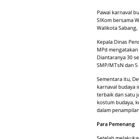
Pawai karnaval bu
SIKom bersama Wak
Walikota Sabang, 
Kepala Dinas Pen
MPd mengatakan pa
Diantaranya 30 se
SMP/MTsN dan 5 
Sementara itu, De
karnaval budaya 
terbaik dan satu j
kostum budaya, ke
dalam penampilan
Para Pemenang
Setelah melakukan