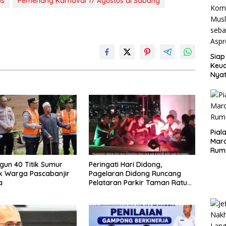
us
Pemenang Karnaval 17 Agustus di Sabang
Siap
Keuc
Nya
seba
Aspr
Pial
Maro
Rum
ngun 40 Titik Sumur
Peringati Hari Didong,
k Warga Pascabanjir
Pagelaran Didong Runcang
a
Pelataran Parkir Taman Ratu
Safiatuddin