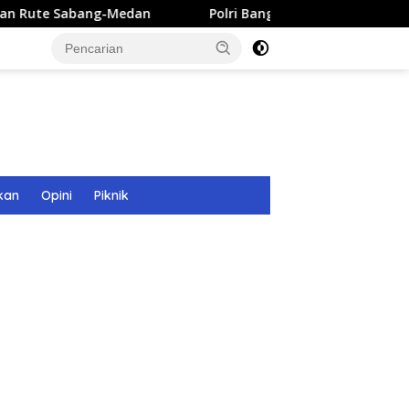
edan
Polri Bangun 40 Titik Sumur Bor untuk Warga Pasc
kan
Opini
Piknik